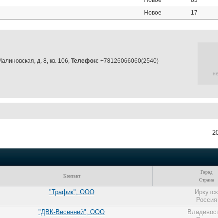
Новое
83
Новое
17
алиновская, д. 8, кв. 106,
Телефон:
+78126066060(2540)
2
Город
Контакт
Страна
"Трафик", ООО
Иркутск
Россия
"ДВК-Весенний", ООО
Владивос