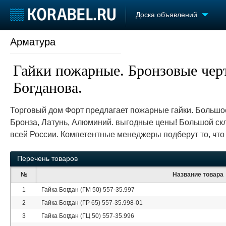
Доска объявлений
Арматура
Судостроение
Торговая площадка
Конфере
Пульс
Доска объявлений
Выставк
Гайки пожарные. Бронзовые чер
Новости
Продажа флота
Личност
Компании
Оборудование
Словарь
Богданова.
Репутация
Изделия
Работа
Материалы
Торговый дом Форт предлагает пожарные гайки. Большое
Крюинг
Услуги
Бронза, Латунь, Алюминий. выгодные цены! Большой скл
Журнал
всей России. Компетентные менеджеры подберут то, что
Реклама
Перечень товаров
№
Название товара
1
Гайка Богдан (ГМ 50) 557-35.997
2
Гайка Богдан (ГР 65) 557-35.998-01
3
Гайка Богдан (ГЦ 50) 557-35.996