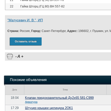
21
Гайка Шторц (ГЦ 50) ВН557-78
22
Гайка Шторц (ГЦ 80) ВН 557-82
"Матусевич И. В.", ИП
Страна:
Россия,
Город:
Санкт-Петербург,
Адрес:
196602, г. Пушкин, ул. М
Оставить отзыв
-
A
+
Похожие объявления
Дата
Тема
18:04
Клапан предохранительный Ду2х65 581-С999
Арматура
17:29
Штуцер крышки цилиндра 2ОК1