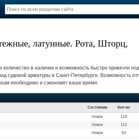
нции
Флот
и и семинары
Галерея флота
тежные, латунные. Рота, Шторц,
и
Форум
Отзывы
Все службы
 количество в наличии и возможность быстро привезти под 
ад судовой арматуры в Санкт-Петербурге. Возможность от
 вам необходимо и сэкономят ваше время.
Состояние
Кол-во
Новое
119
Новое
113
Новое
93