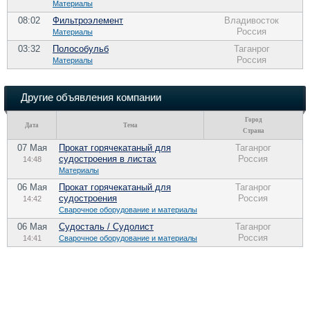
Материалы
08:02
Фильтроэлемент
Владивосток
Россия
Материалы
03:32
Полособульб
Таганрог
Россия
Материалы
Другие объявления компании
Город
Дата
Тема
Страна
07 Мая
Прокат горячекатаный для
Таганрог
судостроения в листах
Россия
14:48
Материалы
06 Мая
Прокат горячекатаный для
Таганрог
судостроения
Россия
14:42
Сварочное оборудование и материалы
06 Мая
Судосталь / Судолист
Таганрог
Россия
14:41
Сварочное оборудование и материалы