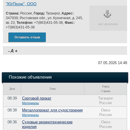
"ЮгПром", ООО
Страна:
Россия,
Город:
Таганрог,
Адрес:
347939, Ростовская обл., ул. Кузнечная, д. 245,
кв. 23,
Телефон:
+7(863)431-05-36,
Факс:
+7(863)431-05-36
Оставить отзыв
-
A
+
07.05.2026 14:48
Похожие объявления
Город
Дата
Тема
Страна
08:39
Сортовой прокат
Таганрог
Россия
Материалы
08:38
Металлопрокат для судостроения
Омск
Россия
Материалы
08:36
Судовые резинотехнические
Омск
изделия
Россия