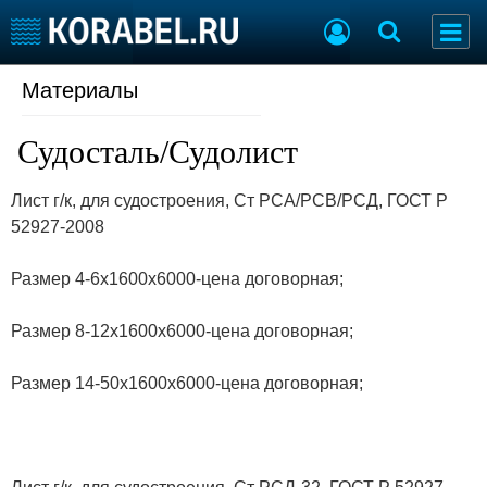
Материалы
Судостроение
Торговая площадка
Пульс
Доска объявлений
Судосталь/Судолист
Новости
Продажа флота
Компании
Оборудование
Лист г/к, для судостроения, Ст РСА/РСВ/РСД, ГОСТ Р
Репутация
Изделия
52927-2008
Работа
Материалы
Крюинг
Услуги
Размер 4-6х1600х6000-цена договорная;
Журнал
Реклама
Размер 8-12х1600х6000-цена договорная;
Конференции
Флот
Размер 14-50х1600х6000-цена договорная;
Выставки и семинары
Галерея флота
Личности
Форум
Словарь
Отзывы
Все службы