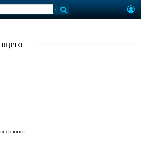
ующего
 основного