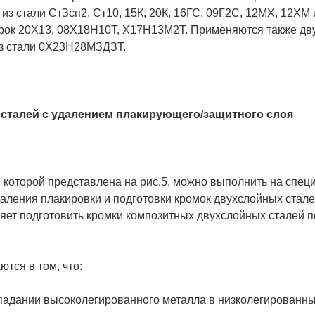
из стали СтЗсп2, Ст10, 15К, 20К, 16ГС, 09Г2С, 12МХ, 12ХМ
арок 20X13, 08Х18Н10Т, Х17Н13М2Т. Применяются также д
из стали 0Х23Н28МЗДЗТ.
сталей с удалением плакирующего/защитного слоя
, которой представлена на рис.5, можно выполнить на спе
аления плакировки и подготовки кромок двухслойных стале
яет подготовить кромки композитных двухслойных сталей п
тся в том, что:
опадании высоколегированного металла в низколегированн