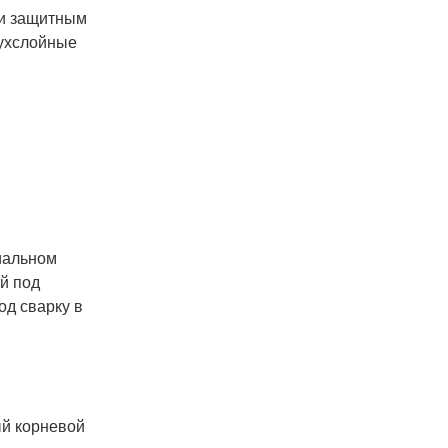
 и защитным
вухслойные
циальном
й под
од сварку в
ый корневой