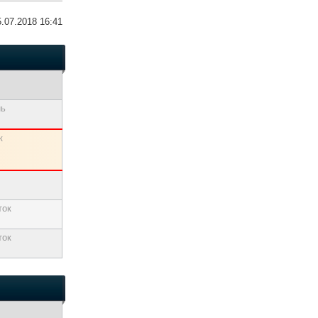
5.07.2018 16:41
нь
к
ток
ток