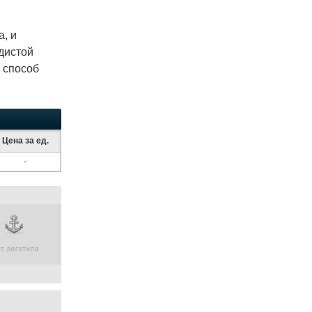
, и
дистой
 способ
Цена за ед.
-