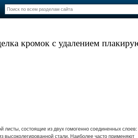
нции
Флот
и и семинары
Галерея флота
делка кромок с удалением плакир
и
Форум
Отзывы
Все службы
ой листы, состоящие из двух гомогенно соединенных слоев:
 из высоколегированной стали. Наиболее часто применяют