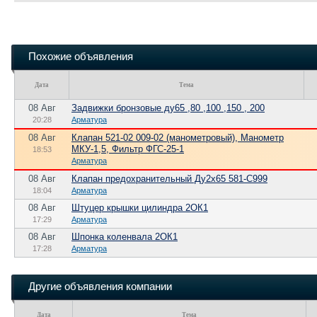
Похожие объявления
Дата
Тема
08 Авг
Задвижки бронзовые ду65 ,80 ,100 ,150 , 200
20:28
Арматура
08 Авг
Клапан 521-02 009-02 (манометровый), Манометр
МКУ-1,5, Фильтр ФГС-25-1
18:53
Арматура
08 Авг
Клапан предохранительный Ду2х65 581-С999
18:04
Арматура
08 Авг
Штуцер крышки цилиндра 2ОК1
17:29
Арматура
08 Авг
Шпонка коленвала 2ОК1
17:28
Арматура
Другие объявления компании
Дата
Тема