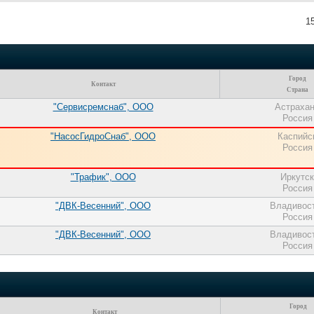
1
Город
Контакт
Страна
"Сервисремснаб", ООО
Астраха
Россия
"НасосГидроСнаб", ООО
Каспийс
Россия
"Трафик", ООО
Иркутск
Россия
"ДВК-Весенний", ООО
Владивос
Россия
"ДВК-Весенний", ООО
Владивос
Россия
Город
Контакт