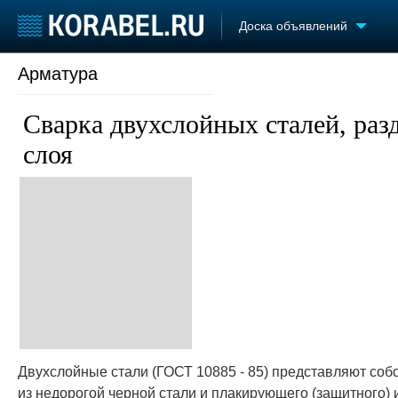
Доска объявлений
Арматура
Судостроение
Торговая площадка
Конфере
Пульс
Доска объявлений
Выставк
Сварка двухслойных сталей, раз
Новости
Продажа флота
Личност
Компании
Оборудование
Словарь
слоя
Репутация
Изделия
Работа
Материалы
Крюинг
Услуги
Журнал
Реклама
Двухслойные стали (ГОСТ 10885 - 85) представляют соб
из недорогой черной стали и плакирующего (защитного)