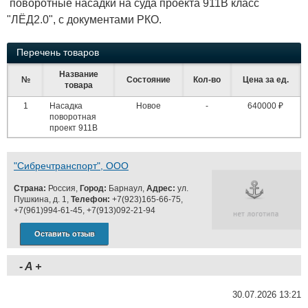
поворотные насадки на суда проекта 911В класс
"ЛЁД2.0", с документами РКО.
Перечень товаров
Название
№
Состояние
Кол-во
Цена за ед.
товара
1
Насадка
Новое
-
640000 ₽
поворотная
проект 911В
"Сибречтранспорт", ООО
Страна:
Россия,
Город:
Барнаул,
Адрес:
ул.
Пушкина, д. 1,
Телефон:
+7(923)165-66-75,
+7(961)994-61-45, +7(913)092-21-94
Оставить отзыв
-
A
+
30.07.2026 13:21