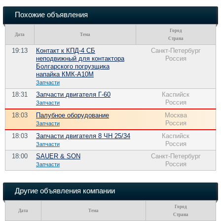
Похожие объявления
Город
Дата
Тема
Страна
19:13
Контакт к КПД-4 СБ
Санкт-Петербург
неподвижный для контактора
Россия
Болгарского погрузщика
напайка КМК-А10М
Запчасти
18:31
Запчасти двигателя Г-60
Каспийск
Россия
Запчасти
18:03
Палубное оборудование
Москва
Россия
Запчасти
18:03
Запчасти двигателя 8 ЧН 25/34
Каспийск
Россия
Запчасти
18:00
SAUER & SON
Санкт-Петербург
Россия
Запчасти
Другие объявления компании
Город
Дата
Тема
Страна