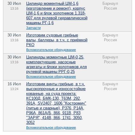
30 Июл
Цилиндр моментный ЦМ-1,6
Барнаул
(изготовление и ремонт), корпус
Россия
13:16
ЦМ-1,6 и блок золотников 1.318-
607 для рулевой гидравлической
машины РГ-1,6
Запчасти
30 Июл
Изготовим судовые гребные
Барнаул
валы, баллеры, в т.ч. с приёмкой
Россия
13:16
РКО
Вспомогательное оборудование
30 Июл
Цилиндры моментные ЦМ-0,25,
Барнаул
комплектующие, насосные
Россия
13:16
агрегаты и блоки золотников для
рулевой машины РРГ-0,25
Вспомогательное оборудование
16 Июл
Изготовим винты гребные, в т.ч.
Барнаул
высокопрочные и износостойкие
Россия
13:24
кованные, на суда проекта:
КС100Д, БМК-130, Т63М, 292,
391А, SV2407, 1606 "Костромич"
(литые и сварные), Р376, Р14А,
Р96А, 861А/Б, 866, 911В, Р83
"ЗАРЯ", 414В, 866, 1741, 3050,
3052
Вспомогательное оборудование