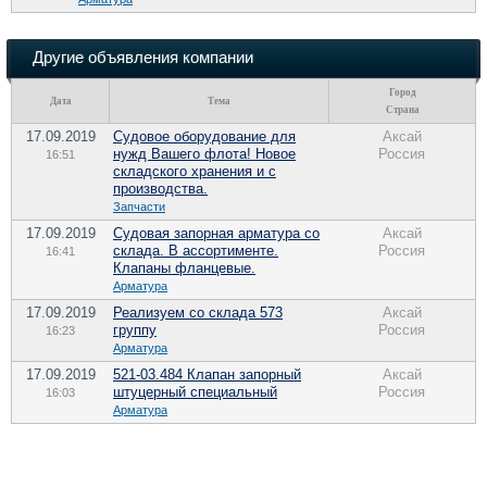
Другие объявления компании
Город
Дата
Тема
Страна
17.09.2019
Судовое оборудование для
Аксай
нужд Вашего флота! Новое
Россия
16:51
складского хранения и с
производства.
Запчасти
17.09.2019
Судовая запорная арматура со
Аксай
склада. В ассортименте.
Россия
16:41
Клапаны фланцевые.
Арматура
17.09.2019
Реализуем со склада 573
Аксай
группу
Россия
16:23
Арматура
17.09.2019
521-03.484 Клапан запорный
Аксай
штуцерный специальный
Россия
16:03
Арматура