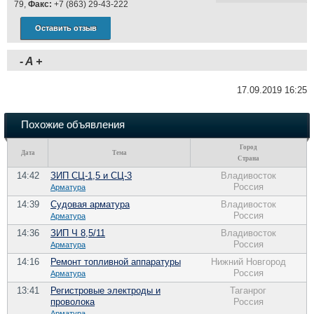
79,
Факс:
+7 (863) 29-43-222
Оставить отзыв
-
A
+
17.09.2019 16:25
Похожие объявления
Город
Дата
Тема
Страна
14:42
ЗИП СЦ-1,5 и СЦ-3
Владивосток
Россия
Арматура
14:39
Судовая арматура
Владивосток
Россия
Арматура
14:36
ЗИП Ч 8,5/11
Владивосток
Россия
Арматура
14:16
Ремонт топливной аппаратуры
Нижний Новгород
Россия
Арматура
13:41
Регистровые электроды и
Таганрог
проволока
Россия
Арматура