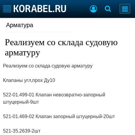
Арматура
Судостроение
Торговая площадка
Пульс
Доска объявлений
Реализуем со склада судовую
Новости
Продажа флота
Компании
Оборудование
арматуру
Репутация
Изделия
Работа
Материалы
Реализуем со склада судовую арматуру
Крюинг
Услуги
Журнал
Клапаны угл,прох Ду10
Реклама
522-01.499-01 Клапан невозвратно-запорный
штуцерный-9шт
Конференции
Флот
Выставки и семинары
Галерея флота
521-01.469-02 Клапан запорный штуцерный-20шт
Личности
Форум
Словарь
Отзывы
521-35.2639-2шт
Все службы