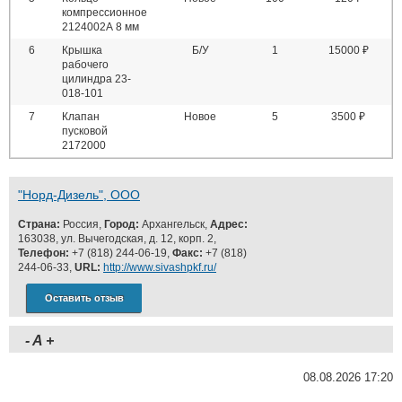
компрессионное
2124002А 8 мм
6
Крышка
Б/У
1
15000 ₽
рабочего
цилиндра 23-
018-101
7
Клапан
Новое
5
3500 ₽
пусковой
2172000
"Норд-Дизель", ООО
Страна:
Россия,
Город:
Архангельск,
Адрес:
163038, ул. Вычегодская, д. 12, корп. 2,
Телефон:
+7 (818) 244-06-19,
Факс:
+7 (818)
244-06-33,
URL:
http://www.sivashpkf.ru/
Оставить отзыв
-
A
+
08.08.2026 17:20