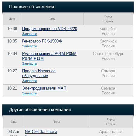
Похожие объявления
Город
Дата
Тема
Страна
10:36
Продам поршня на VDS 26/20
Каспийск
Россия
Запчасти
10:35
Генератор ГСК-1500Ж
Каспийск
Россия
Запчасти
10:34
Рулевая машина Р01М Р05М
Санкт-Петербург
Р07М Р11М
Россия
Запчасти
10:27
Продаю Насосное
Самара
оборудование
Россия
Запчасти
10:21
Электродвигатели МАП
Самара
Россия
Запчасти
Другие объявления компании
Город
Дата
Тема
Страна
08 Авг
NVD-36 Запчасти
Архангельск