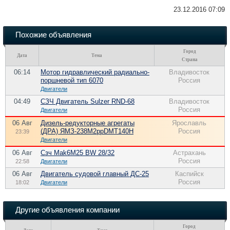
23.12.2016 07:09
Похожие объявления
Город
Дата
Тема
Страна
06:14
Мотор гидравлический радиально-
Владивосток
поршневой тип 6070
Россия
Двигатели
04:49
СЗЧ Двигатель Sulzer RND-68
Владивосток
Россия
Двигатели
06 Авг
Дизель-редукторные агрегаты
Ярославль
(ДРА) ЯМЗ-238М2ррDMT140Н
Россия
23:39
Двигатели
06 Авг
Сзч Mak6M25 BW 28/32
Астрахань
Россия
22:58
Двигатели
06 Авг
Двигатель судовой главный ДС-25
Каспийск
Россия
18:02
Двигатели
Другие объявления компании
Город