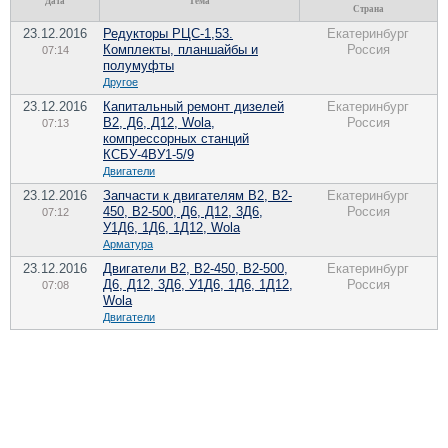
Дата
Тема
Страна
23.12.2016
Редукторы РЦС-1,53.
Екатеринбург
Комплекты, планшайбы и
Россия
07:14
полумуфты
Другое
23.12.2016
Капитальный ремонт дизелей
Екатеринбург
В2, Д6, Д12, Wola,
Россия
07:13
компрессорных станций
КСБУ-4ВУ1-5/9
Двигатели
23.12.2016
Запчасти к двигателям В2, В2-
Екатеринбург
450, В2-500, Д6, Д12, 3Д6,
Россия
07:12
У1Д6, 1Д6, 1Д12, Wola
Арматура
23.12.2016
Двигатели В2, В2-450, В2-500,
Екатеринбург
Д6, Д12, 3Д6, У1Д6, 1Д6, 1Д12,
Россия
07:08
Wola
Двигатели