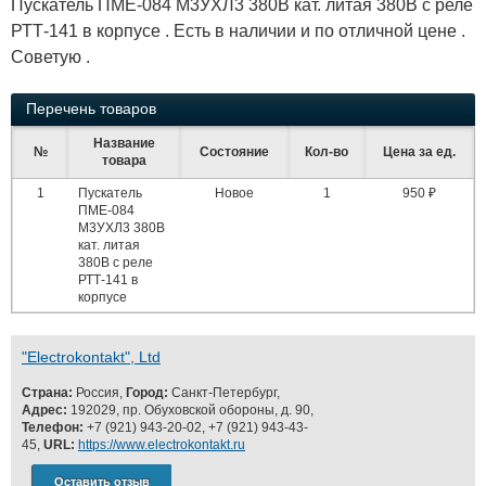
Пускатель ПМЕ-084 М3УХЛ3 380В кат. литая 380В с реле
РТТ-141 в корпусе . Есть в наличии и по отличной цене .
Советую .
Перечень товаров
Название
№
Состояние
Кол-во
Цена за ед.
товара
1
Пускатель
Новое
1
950 ₽
ПМЕ-084
М3УХЛ3 380В
кат. литая
380В с реле
РТТ-141 в
корпусе
"Electrokontakt", Ltd
Страна:
Россия,
Город:
Санкт-Петербург,
Адрес:
192029, пр. Обуховской обороны, д. 90,
Телефон:
+7 (921) 943-20-02, +7 (921) 943-43-
45,
URL:
https://www.electrokontakt.ru
Оставить отзыв