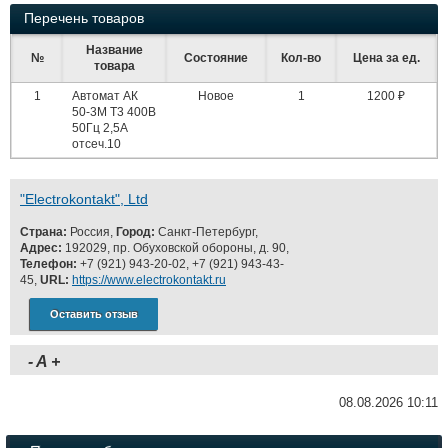
Перечень товаров
Название
№
Состояние
Кол-во
Цена за ед.
товара
1
Автомат АК
Новое
1
1200 ₽
50-3М Т3 400В
50Гц 2,5А
отсеч.10
"Electrokontakt", Ltd
Страна:
Россия,
Город:
Санкт-Петербург,
Адрес:
192029, пр. Обуховской обороны, д. 90,
Телефон:
+7 (921) 943-20-02, +7 (921) 943-43-
45,
URL:
https://www.electrokontakt.ru
Оставить отзыв
-
A
+
08.08.2026 10:11