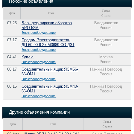
Похожие объявления
Город
Дата
Тема
Страна
07:25
Блок регулировки оборотов
Владивосток
БРО-52М
Россия
Электрооборудование
07:17
Продам Электродвигатель
Владивосток
ДП-60-90-6-27-М3689-СО-ДЗ1
Россия
Электрооборудование
04:41
Куплю
Москва
Россия
Электрооборудование
00:17
Соединительный ящик ЯСМ56-
Нижний Новгород
66-ОМ1
Россия
Электрооборудование
00:15
Соединительный ящик ЯСМ40-
Нижний Новгород
66-ОМ1
Россия
Электрооборудование
Другие объявления компании
Город
Дата
Тема
Страна