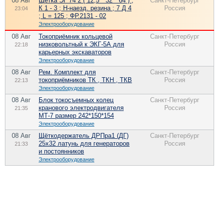
08 Авг
Щётка ЭГ 74 2 ( 12,5 * 32 * 64 ) ;
Санкт-Петербург
К 1 - 3 ; Н-наезд. резина ; 7 Д 4
Россия
23:04
; L = 125 ; ФР.2131 - 02
Электрооборудование
08 Авг
Токоприёмник кольцевой
Санкт-Петербург
низковольтный к ЭКГ-5А для
Россия
22:18
карьерных экскаваторов
Электрооборудование
08 Авг
Рем. Комплект для
Санкт-Петербург
токоприёмников ТК , ТКН , ТКВ
Россия
22:13
Электрооборудование
08 Авг
Блок токосъемных колец
Санкт-Петербург
кранового электродвигателя
Россия
21:35
МТ-7 размер 242*150*154
Электрооборудование
08 Авг
Щёткодержатель ДРПра1 (ДГ)
Санкт-Петербург
25х32 латунь для генераторов
Россия
21:33
и постоянников
Электрооборудование