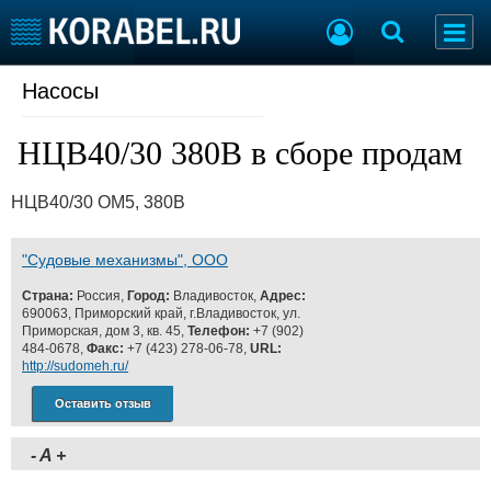
Насосы
Судостроение
Торговая площадка
Пульс
Доска объявлений
НЦВ40/30 380В в сборе продам
Новости
Продажа флота
Компании
Оборудование
НЦВ40/30 ОМ5, 380В
Репутация
Изделия
Работа
Материалы
Крюинг
Услуги
"Судовые механизмы", ООО
Журнал
Страна:
Россия,
Город:
Владивосток,
Адрес:
Реклама
690063, Приморский край, г.Владивосток, ул.
Приморская, дом 3, кв. 45,
Телефон:
+7 (902)
484-0678,
Факс:
+7 (423) 278-06-78,
URL:
http://sudomeh.ru/
Конференции
Флот
Выставки и семинары
Оставить отзыв
Галерея флота
Личности
Форум
-
A
+
Словарь
Отзывы
Все службы