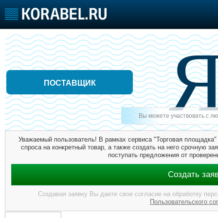
Главная
О Разделе
Тарифы
ПОСТАВЩИК
Судостроение
Торговая площадка
Конфере
Пульс
Доска объявлений
Выставк
Новости
Продажа флота
Личност
Вы можете участвовать с л
Компании
Оборудование
Словарь
Репутация
Изделия
Уважаемый пользователь! В рамках сервиса "Торговая площадка"
Работа
Материалы
спроса на конкретный товар, а также создать на него срочную зая
Крюинг
Услуги
поступать предложения от проверен
Журнал
Создать зая
Реклама
Создавая заявку Вы даете свое согласие на обработку пер
Пользовательского со