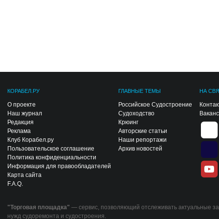
КОРАБЕЛ.РУ
ГЛАВНЫЕ ТЕМЫ
НА СВ
О проекте
Российское Судостроение
Конта
Наш журнал
Судоходство
Вакан
Редакция
Крюинг
Реклама
Авторские статьи
Клуб Корабел.ру
Наши репортажи
Пользовательское соглашение
Архив новостей
Политика конфиденциальности
Информация для правообладателей
Карта сайта
F.A.Q.
"Торговая площадка"
— сервис, позволяющий отслеживать актуальные за
нужд судоремонта и судостроения.