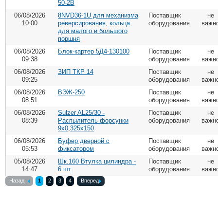
50-2B
06/08/2026
8NVD36-1U для механизма
Поставщик
не
10:00
реверсирования, кольца
оборудования
важн
для малого и большого
поршня
06/08/2026
Блок-картер 5Д4-130100
Поставщик
не
09:38
оборудования
важн
06/08/2026
ЗИП ТКР 14
Поставщик
не
09:25
оборудования
важн
06/08/2026
ВЭЖ-250
Поставщик
не
08:51
оборудования
важн
06/08/2026
Sulzer AL25/30 -
Поставщик
не
08:39
Распылитель форсунки
оборудования
важн
9х0,325х150
06/08/2026
Буфер дверной с
Поставщик
не
05:53
фиксатором
оборудования
важн
05/08/2026
Шк.160 Втулка цилиндра -
Поставщик
не
14:47
6 шт
оборудования
важн
Назад
1
2
3
4
Вперед