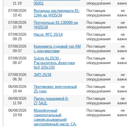
11:18
05001
оборудования
важн
07/08/2026
Вкладыш распредвала 81-
Поставщик
не
10:41
1344 на ЧН25/34
оборудования
важн
07/08/2026
Полукольцо 81-130089 на
Поставщик
не
10:38
ЧН25/34
оборудования
важн
07/08/2026
Насос ФГС 25/14
Поставщик
не
09:25
оборудования
важн
07/08/2026
Кренометр судовой тип КМ
Поставщик
не
09:07
с документами
оборудования
важн
07/08/2026
Sulzer AL25/30 -
Поставщик
не
08:47
Распылитель форсунки
оборудования
важн
9х0,325х150
07/08/2026
ЗИП 25/34
Поставщик
не
06:30
оборудования
важн
06/08/2026
Противовес вертлюжный
Поставщик
не
18:44
25 тонн
оборудования
важн
06/08/2026
Палец поршневой 6-
Поставщик
не
11:59
27,5A2L
оборудования
важн
06/08/2026
Моноблочный
Поставщик
не
10:59
горизонтальный
оборудования
важн
самовсасывающий
центробежный насос CA-