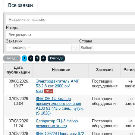
Все заявки
Раздел
Заказчик
Страна
Назад
1
2
3
4
Вперед
Дата
Название
Заказчик
Регио
публикации
08/08/2026
Электродвигатель АМЛ
Поставщик
не
13:27
52-2 8 квт 2900 об/
оборудования
важн
мин
New
07/08/2026
8NVD36-1U Кольцо
Поставщик
не
13:04
прямоугольного сечения
оборудования
важн
А100 91,4*3,5 спец. чугун,
(S 1826)
07/08/2026
Сепаратор СЦ-3 Набор
Поставщик
не
11:24
резиновых колец
оборудования
важн
07/08/2026
8NVD 36/24 Переливы 672-
Поставщик
не