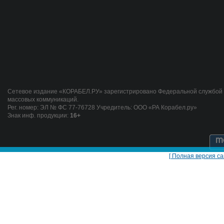
Сетевое издание «КОРАБЕЛ.РУ» зарегистрировано Федеральной службой п
массовых коммуникаций.
Рег. номер: ЭЛ № ФС 77-76728 Учредитель: ООО «РА Корабел.ру»
Знак инф. продукции:
16+
[ Полная версия са