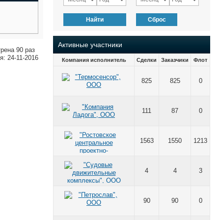
Найти
Сброс
Активные участники
рена 90 раз
: 24-11-2016
Компания исполнитель
Сделки
Заказчики
Флот
825
825
0
111
87
0
1563
1550
1213
4
4
3
90
90
0