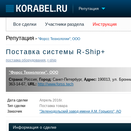
Репутация
Все сделки
Участники раздела
Инструкция
Все сделки
Участники раздела
Инструкция
Судостроение
Торговая площадка
Конфере
Репутация
Пульс
Доска объявлений
Выставк
>
"Форсс Технологии", ООО
Новости
Продажа флота
Личност
Поставка системы R-Ship+
Компании
Оборудование
Словарь
Репутация
Изделия
поставка оборудования
r-ship
,
Работа
Материалы
"Форсс Технологии", ООО
Крюинг
Услуги
Страна:
Россия,
Город:
Санкт-Петербург,
Адрес:
190013, ул. Бронни
Журнал
363-14-67,
URL:
http://www.forss.tech
Реклама
Дата сделки
Апрель 2016г.
Тип сделки
Поставка товара
Заказчик
"Зеленодольский завод имени А.М. Горького", АО
Информация о сделке