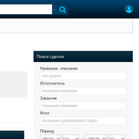
Поиск сделок
Название, описание
Что ищем?
Исполнитель
Название компании
Заказчик
Название компании
Флот
Название судна/проекта судна
Период
-