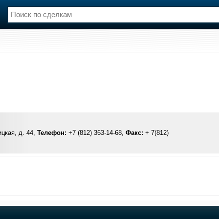
нции
Флот
и и семинары
Галерея флота
и
Форум
Отзывы
Все службы
цкая, д. 44,
Телефон:
+7 (812) 363-14-68,
Факс:
+ 7(812)