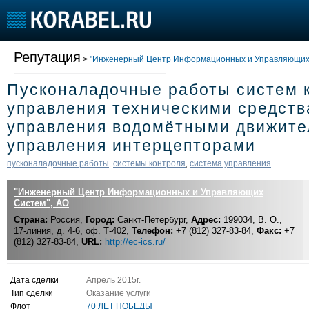
Все сделки
Репутация
Участники раздела
>
"Инженерный Центр Информационных и Управляющих 
Инструкция
Пусконаладочные работы систем 
Судостроение
Торговая площадка
Конфере
управления техническими средств
Пульс
Доска объявлений
Выставк
управления водомётными движите
Новости
Продажа флота
Личност
управления интерцепторами
Компании
Оборудование
Словарь
пусконаладочные работы
системы контроля
система управления
,
,
Репутация
Изделия
Работа
Материалы
"Инженерный Центр Информационных и Управляющих
Крюинг
Услуги
Систем", АО
Журнал
Страна:
Россия,
Город:
Санкт-Петербург,
Адрес:
199034, В. О.,
17-линия, д. 4-6, оф. Т-402,
Телефон:
+7 (812) 327-83-84,
Факс:
+7
Реклама
(812) 327-83-84,
URL:
http://ec-ics.ru/
Дата сделки
Апрель 2015г.
Тип сделки
Оказание услуги
Флот
70 ЛЕТ ПОБЕДЫ