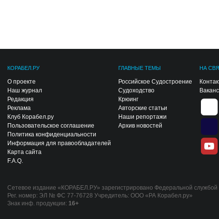
КОРАБЕЛ.РУ
ГЛАВНЫЕ ТЕМЫ
НА СВ
О проекте
Российское Судостроение
Конта
Наш журнал
Судоходство
Вакан
Редакция
Крюинг
Реклама
Авторские статьи
Клуб Корабел.ру
Наши репортажи
Пользовательское соглашение
Архив новостей
Политика конфиденциальности
Информация для правообладателей
Карта сайта
F.A.Q.
Сетевое издание «КОРАБЕЛ.РУ» зарегистрировано Федеральной службой п
Рег. номер: ЭЛ № ФС 77-76728 Учредитель: ООО «РА Корабел.ру»
Знак инф. продукции:
16+