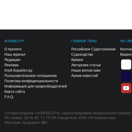
КОРАБЕЛ.РУ
ГЛАВНЫЕ ТЕМЫ
НА СВ
О проекте
Российское Судостроение
Конта
Наш журнал
Судоходство
Вакан
Редакция
Крюинг
Реклама
Авторские статьи
Клуб Корабел.ру
Наши репортажи
Пользовательское соглашение
Архив новостей
Политика конфиденциальности
Информация для правообладателей
Карта сайта
F.A.Q.
Сетевое издание «КОРАБЕЛ.РУ» зарегистрировано Федеральной службой п
Рег. номер: ЭЛ № ФС 77-76728 Учредитель: ООО «РА Корабел.ру»
Знак инф. продукции:
16+