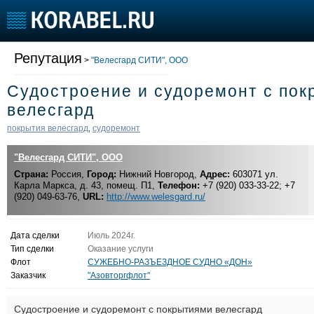
Все сделки
Репутация
Участники раздела
>
"Велесгард СИТИ", ООО
Инструкция
Судостроение и судоремонт с по
Судостроение
Торговая площадка
Конфере
велесгард
Пульс
Доска объявлений
Выставк
покрытия велесгард
судоремонт
,
Новости
Продажа флота
Личност
Компании
Оборудование
Словарь
"Велесгард СИТИ", ООО
Репутация
Изделия
Страна:
Россия,
Город:
Нижний Новгород,
Адрес:
603071 ул.
Работа
Материалы
Карла Маркса, д. 43, помещ. П1,
Телефон:
+7 (920) 033-33-22; +7
(920) 049-63-76,
URL:
http://www.welesgard.ru/
Крюинг
Услуги
Журнал
Реклама
Дата сделки
Июль 2024г.
Тип сделки
Оказание услуги
Флот
СУЖЕБНО-РАЗЪЕЗДНОЕ СУДНО «ДОН»
Заказчик
"Азовторгфлот"
Судостроение и судоремонт с покрытиями велесгард