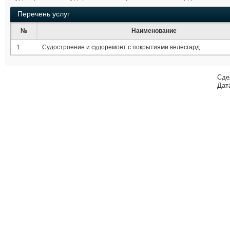
Перечень услуг
№
Наименование
1
Судостроение и судоремонт с покрытиями велесгард
Сде
Дат