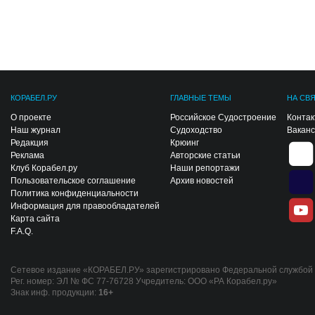
КОРАБЕЛ.РУ
ГЛАВНЫЕ ТЕМЫ
НА СВ
О проекте
Российское Судостроение
Конта
Наш журнал
Судоходство
Вакан
Редакция
Крюинг
Реклама
Авторские статьи
Клуб Корабел.ру
Наши репортажи
Пользовательское соглашение
Архив новостей
Политика конфиденциальности
Информация для правообладателей
Карта сайта
F.A.Q.
Сетевое издание «КОРАБЕЛ.РУ» зарегистрировано Федеральной службой п
Рег. номер: ЭЛ № ФС 77-76728 Учредитель: ООО «РА Корабел.ру»
Знак инф. продукции:
16+