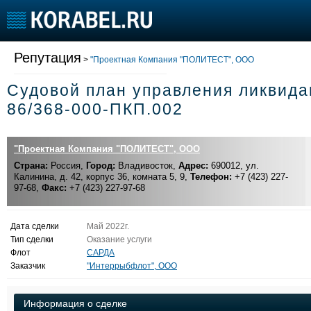
Все сделки
Репутация
Участники раздела
>
"Проектная Компания "ПОЛИТЕСТ", ООО
Инструкция
Судовой план управления ликвид
Судостроение
Торговая площадка
Конфере
86/368-000-ПКП.002
Пульс
Доска объявлений
Выставк
Новости
Продажа флота
Личност
"Проектная Компания "ПОЛИТЕСТ", ООО
Компании
Оборудование
Словарь
Страна:
Россия,
Город:
Владивосток,
Адрес:
690012, ул.
Репутация
Изделия
Калинина, д. 42, корпус 36, комната 5, 9,
Телефон:
+7 (423) 227-
Работа
Материалы
97-68,
Факс:
+7 (423) 227-97-68
Крюинг
Услуги
Журнал
Дата сделки
Май 2022г.
Реклама
Тип сделки
Оказание услуги
Флот
САРДА
Заказчик
"Интеррыбфлот", ООО
Информация о сделке