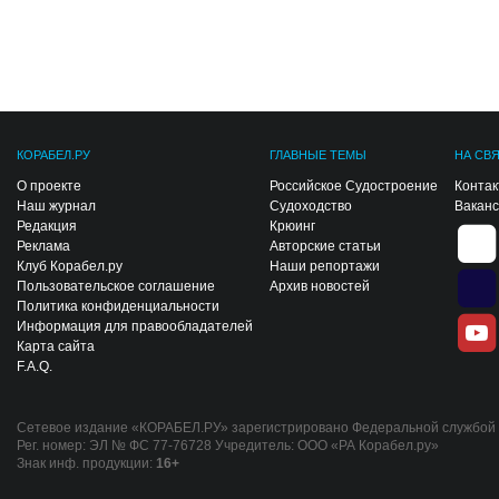
КОРАБЕЛ.РУ
ГЛАВНЫЕ ТЕМЫ
НА СВ
О проекте
Российское Судостроение
Конта
Наш журнал
Судоходство
Вакан
Редакция
Крюинг
Реклама
Авторские статьи
Клуб Корабел.ру
Наши репортажи
Пользовательское соглашение
Архив новостей
Политика конфиденциальности
Информация для правообладателей
Карта сайта
F.A.Q.
Сетевое издание «КОРАБЕЛ.РУ» зарегистрировано Федеральной службой п
Рег. номер: ЭЛ № ФС 77-76728 Учредитель: ООО «РА Корабел.ру»
Знак инф. продукции:
16+