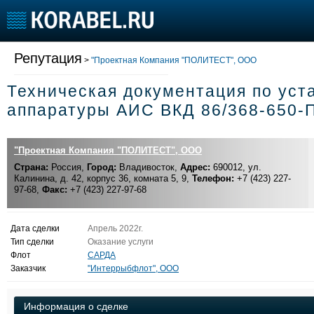
Все сделки
Репутация
Участники раздела
>
"Проектная Компания "ПОЛИТЕСТ", ООО
Инструкция
Техническая документация по уст
Судостроение
Торговая площадка
Конфере
аппаратуры АИС ВКД 86/368-650-
Пульс
Доска объявлений
Выставк
Новости
Продажа флота
Личност
"Проектная Компания "ПОЛИТЕСТ", ООО
Компании
Оборудование
Словарь
Страна:
Россия,
Город:
Владивосток,
Адрес:
690012, ул.
Репутация
Изделия
Калинина, д. 42, корпус 36, комната 5, 9,
Телефон:
+7 (423) 227-
Работа
Материалы
97-68,
Факс:
+7 (423) 227-97-68
Крюинг
Услуги
Журнал
Дата сделки
Апрель 2022г.
Реклама
Тип сделки
Оказание услуги
Флот
САРДА
Заказчик
"Интеррыбфлот", ООО
Информация о сделке