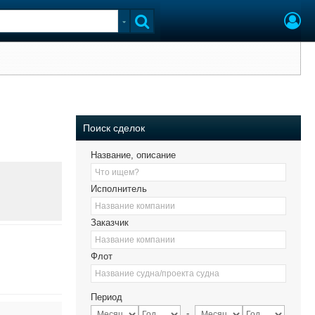
Поиск сделок
Название, описание
Что ищем?
Исполнитель
Название компании
Заказчик
Название компании
Флот
Название судна/проекта судна
Период
-