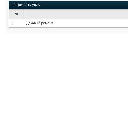
Перечень услуг
№
1
Доковый ремонт