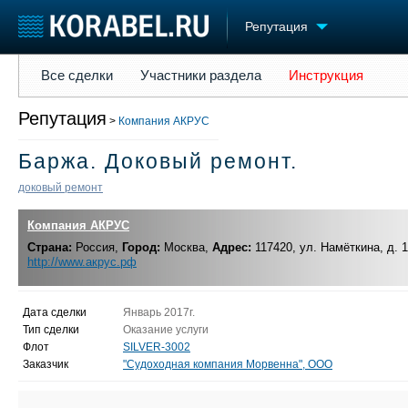
Репутация
Все сделки
Участники раздела
Инструкция
Все сделки
Участники раздела
Инструкция
Судостроение
Торговая площадка
Конфере
Репутация
Пульс
Доска объявлений
Выставк
>
Компания АКРУС
Новости
Продажа флота
Личност
Баржа. Доковый ремонт.
Компании
Оборудование
Словарь
Репутация
Изделия
доковый ремонт
Работа
Материалы
Компания АКРУС
Крюинг
Услуги
Страна:
Россия,
Город:
Москва,
Адрес:
117420, ул. Намёткина, д. 1
Журнал
http://www.акрус.рф
Реклама
Дата сделки
Январь 2017г.
Тип сделки
Оказание услуги
Флот
SILVER-3002
Заказчик
"Судоходная компания Морвенна", ООО