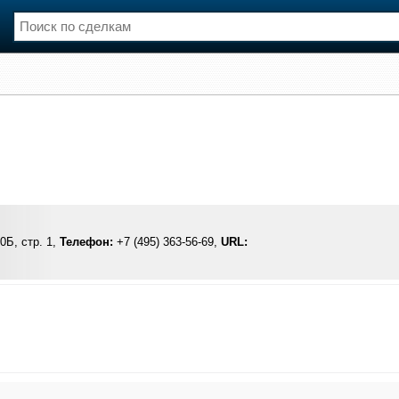
нции
Флот
и и семинары
Галерея флота
и
Форум
Отзывы
Все службы
0Б, стр. 1,
Телефон:
+7 (495) 363-56-69,
URL: