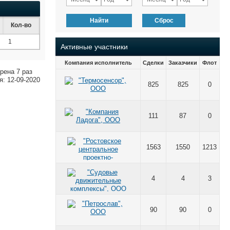
Найти
Сброс
Кол-во
1
Активные участники
Компания исполнитель
Сделки
Заказчики
Флот
рена 7 раз
: 12-09-2020
825
825
0
111
87
0
1563
1550
1213
4
4
3
90
90
0