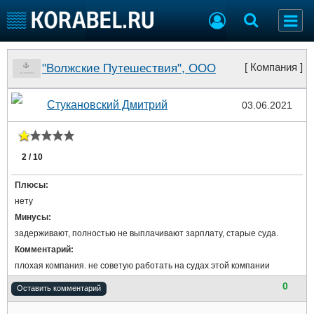
Судостроение
Торговая площадка
"Волжские Путешествия", ООО
[ Компания ]
Пульс
Доска объявлений
Новости
Продажа флота
Стукановский Дмитрий
03.06.2021
Компании
Оборудование
Репутация
Изделия
Работа
Материалы
2 / 10
Крюинг
Услуги
Журнал
Плюсы:
Реклама
нету
Минусы:
задерживают, полностью не выплачивают зарплату, старые суда.
Конференции
Флот
Комментарий:
Выставки и семинары
Галерея флота
плохая компания. не советую работать на судах этой компании
Личности
Форум
0
Оставить комментарий
Словарь
Отзывы
Все службы