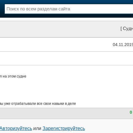
нции
Флот
[ Судн
и и семинары
Галерея флота
и
Форум
04.11.201
Отзывы
Все службы
л на этом судне
мы уже отрабатывали все свои навыки в деле
0
Авторизуйтесь
или
Зарегистрируйтесь