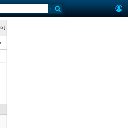
о ]
9