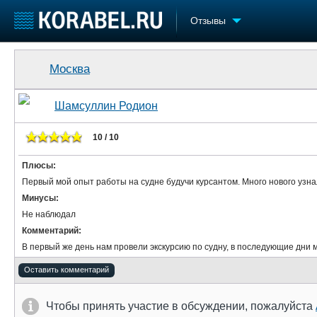
Отзывы
Судостроение
Торговая площадка
Конфере
Москва
Пульс
Доска объявлений
Выставк
Новости
Продажа флота
Личност
Шамсуллин Родион
Компании
Оборудование
Словарь
Репутация
Изделия
10 / 10
Работа
Материалы
Плюсы:
Крюинг
Услуги
Первый мой опыт работы на судне будучи курсантом. Много нового узна
Журнал
Минусы:
Реклама
Не наблюдал
Комментарий:
В первый же день нам провели экскурсию по судну, в последующие дни 
Оставить комментарий
Чтобы принять участие в обсуждении, пожалуйста