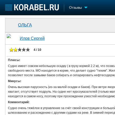
Отзывы
Судостроение
Торговая площадка
Конфере
ОЛЬГА
Пульс
Доска объявлений
Выставк
Новости
Продажа флота
Личност
Илов Сергей
Компании
Оборудование
Словарь
Репутация
Изделия
4 / 10
Работа
Материалы
Плюсы:
Крюинг
Услуги
Судно имеет совсем небольшую осадку ( в грузу кормой 2.2 м), что поз
Журнал
свободного места. МО находится в корме, что делает судно "тихим". Жил
Реклама
позволяет после замывки баков собирать и сепарировать нефтесодерж
Минусы:
Очень высокая парусность (из-за малой осадки и баков). При ветре яко
хватает, отсутствует подруль. На судне нет курсоуказателей (только м
находится в самом носу, поэтому при прохождении узкостей необходим
Комментарий:
Судно очень тяжёлое в управление за счёт своей конструкции и большо
шлюзованию и расхождению с другими судами на реке. В зимний период