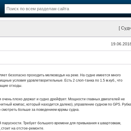
нции
Флот
[ Судн
и и семинары
Галерея флота
и
Форум
19.06.201
Отзывы
Все службы
воляет безопасно проходить мелководья на реке. На судне имеется много
ищные условия удовлетворительные. Есть 2 слоп-танка по 1.5 м.куб., что
ащие отходы.
ря очень плохо держат и судно дрейфует. Мощности главных двигателей не
агнитный компас, который находится далеко), управление судном по GPS. Рубк
о смотреть больше за поведением кррмы судна.
й парусности. Требует большего времени для привыкания к швартовкам,
 стоит на отстое-ремонте.