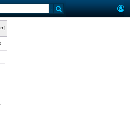
о ]
8
а