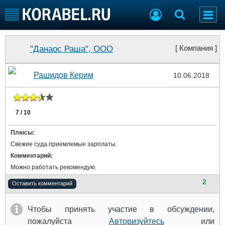
Судостроение
Торговая площадка
"Данаос Раша", ООО
[ Компания ]
Пульс
Доска объявлений
Новости
Продажа флота
Рашидов Керим
10.06.2018
Компании
Оборудование
Репутация
Изделия
Работа
Материалы
7 / 10
Крюинг
Услуги
Журнал
Плюсы:
Реклама
Свежие суда.приемлемые зарплаты.
Комментарий:
Можно работать рекомендую.
Конференции
Флот
2
Оставить комментарий
Выставки и семинары
Галерея флота
Личности
Форум
Чтобы принять участие в обсуждении,
Словарь
Отзывы
пожалуйста
Авторизуйтесь
или
Все службы