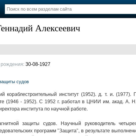
еннадий Алексеевич
нции
Флот
и и семинары
Галерея флота
и
Форум
Отзывы
Все службы
 рождения:
30-08-1927
 защиты судов
ко­раблестроительный институт (1952). д. т. и. (1977). 
е (1946 - 1952). С 1952 г. рабо­тал в ЦНИИ им. акад. А. Н
ректора института по научной ра­боте.
агнитной защиты судов. Научный руко­водитель четыре
довательских про­грамм "Защита", в результате выполнени