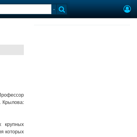
Профес­сор
. Крылова:
х крупных
я кото­рых