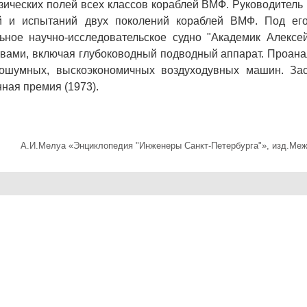
ических полей всех классов кораблей ВМФ. Руководитель 
ий и испытаний двух поколений кораблей ВМФ. Под ег
ьное научно-исследовательское судно "Ака­демик Алексе
вами, включая глубоководный подводный аппарат. Проана
лошумных, выскоэкономичных возду­ходувных машин. За
ная пре­мия (1973).
А.И.Мелуа «Энциклопедия "Инженеры Санкт-Петербурга"», изд.Ме