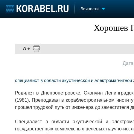
Личности
Хорошев Г
Судостроение
Торговая площадка
Конфере
Пульс
Доска объявлений
Выставк
Новости
Продажа флота
Личност
-
A
+
Компании
Оборудование
Словарь
Репутация
Изделия
Дата
Работа
Материалы
Крюинг
Услуги
Журнал
специалист в области акустической и электромагнитной
Реклама
Родился в Днепропетровске. Окончил Ленинградский 
(1981). Преподавал в ко­раблестроительном институт
прошел трудовой путь от инженера до заместителя ди
Специалист в области акустической и электром
государственных ком­плексных целевых научно-иссле