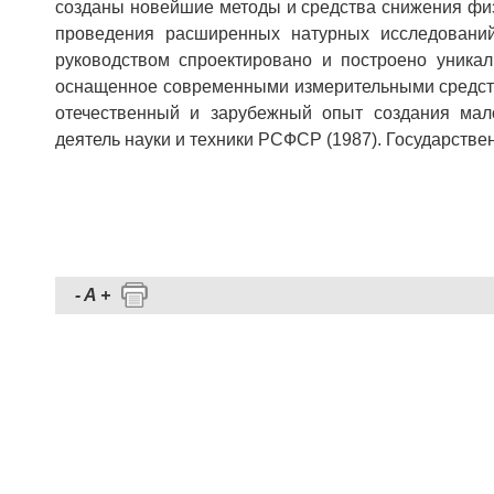
созданы новейшие методы и средства сниже­ния физ
проведения рас­ширенных натурных исследован
руководством спроектировано и построено уни­кал
оснащенное современ­ными измерительными средст
отечественный и зарубежный опыт со­здания ма
деятель науки и техники РСФСР (1987). Государствен
-
A
+