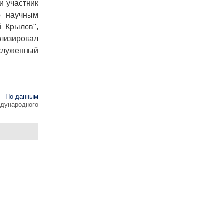
и участник
о научным
й Крылов",
ли­зировал
служенный
По данным
ждународного