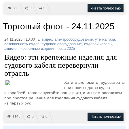
Журнал
283
0
0
Читать полностью
Реклама
Торговый флот - 24.11.2025
Конференции
Флот
Выставки и семинары
Галерея флота
24.11.2025 | 10:00 //
видео
,
электрооборудование
,
утечка газа
,
Личности
Форум
безопасность судов
,
судовое оборудование
,
судовой кабель
,
аквилон
,
крепежные изделия
,
нева-2025
Словарь
Отзывы
Видео: эти крепежные изделия для
Все службы
судового кабеля перевернули
отрасль
Хотите экономить трудозатраты
при производстве судов
и кораблей, тогда запускайте наш сюжет, и мы вам расскажем
про простое решение для крепления судового кабеля
из первых рук.
1145
0
0
Читать полностью