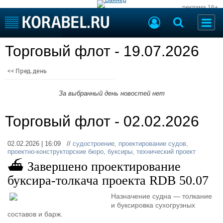
реклама 16+
Судостроение
Торговый флот - 19.07.2026
Судоходство
Судоремонт
События
<< Пред. день
Пресс-релизы
Порты
Рыболовство
За выбранный день новостей нет
ВМФ
Образование
Торговый флот - 02.02.2026
Яхты и катера
Еще
02.02.2026 | 16:09 //
судостроение
,
проектирование судов
,
Судостроение
Торговая площадка
проектно-конструкторские бюро
,
буксиры
,
технический проект
Пульс
Доска объявлений
⛴ Завершено проектирование
Новости
Продажа флота
буксира-толкача проекта RDB 50.07
Компании
Оборудование
Репутация
Изделия
Назначение судна — толкание
и буксировка сухогрузных
Работа
Материалы
составов и барж.
Крюинг
Услуги