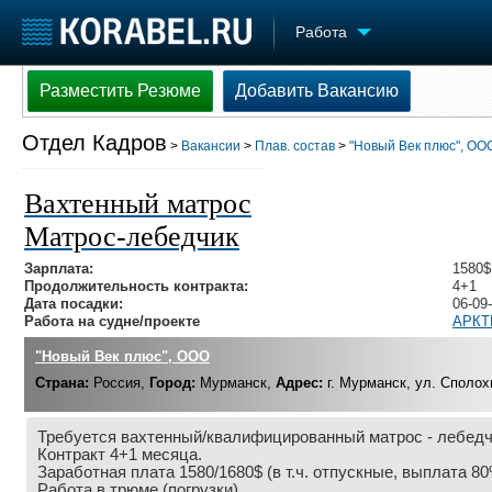
Работа
Разместить Резюме
Добавить Вакансию
Разместить Резюме
Добавить Вакансию
Отдел Кадров
>
Вакансии
>
Плав. состав
>
"Новый Век плюс", ОО
Судостроение
Торговая площадка
Конфере
Пульс
Доска объявлений
Выставк
Вахтенный матрос
Новости
Продажа флота
Личност
Матрос-лебедчик
Компании
Оборудование
Словарь
Репутация
Изделия
Зарплата:
1580$
Работа
Материалы
Продолжительность контракта:
4+1
Дата посадки:
06-09
Крюинг
Услуги
Работа на судне/проекте
АРКТ
Журнал
"Новый Век плюс", ООО
Реклама
Страна:
Россия,
Город:
Мурманск,
Адрес:
г. Мурманск, ул. Сполох
Требуется вахтенный/квалифицированный матрос - лебедч
Контракт 4+1 месяца.
Заработная плата 1580/1680$ (в т.ч. отпускные, выплата 8
Работа в трюме (погрузки).