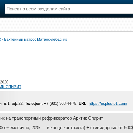
О - Вахтенный матрос Матрос-лебедчик
нции
Флот
и и семинары
Галерея флота
и
Форум
Отзывы
Все службы
-2026
ИК СПИРИТ
и, д.1, оф.22,
Телефон:
+7 (901) 968-44-79,
URL:
https://ncplus-51.com/
ик на транспортный рефрижератор Арктик Спирит.
0% ежемесячно, 20% — в конце контракта) + стивидорные от 500$