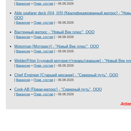
[
Вакансии
>
Плав. состав
] - 06.08.2026
Able seafarer deck (II/4, II/5) [Квалифицированный матрос] - "Но
ООО
[
Вакансии
>
Плав. состав
] - 06.08.2026
Вахтенный матрос - "Новый Век плюс", ООО
[
Вакансии
>
Плав. состав
] - 06.08.2026
Motorman [Моторист] - "Новый Век плюс", ООО
[
Вакансии
>
Плав. состав
] - 06.08.2026
Welder/Fitter [судовой моторист/токарь/сварщик] - "Новый Век 
[
Вакансии
>
Плав. состав
] - 06.08.2026
Chief Engineer [Старший механик] - "Северный путь", ООО
[
Вакансии
>
Плав. состав
] - 06.08.2026
Cook-AB [Повар-матрос] - "Северный путь", ООО
[
Вакансии
>
Плав. состав
] - 06.08.2026
Добав