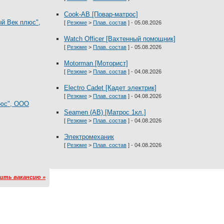
Cook-AB [Повар-матрос]
вый Век плюс",
[
Резюме
>
Плав. состав
] - 05.08.2026
Watch Officer [Вахтенный помощник]
[
Резюме
>
Плав. состав
] - 05.08.2026
Motorman [Моторист]
[
Резюме
>
Плав. состав
] - 04.08.2026
Electro Cadet [Кадет электрик]
[
Резюме
>
Плав. состав
] - 04.08.2026
плюс", ООО
Seamen (AB) [Матрос 1кл.]
[
Резюме
>
Плав. состав
] - 04.08.2026
Электромеханик
[
Резюме
>
Плав. состав
] - 04.08.2026
ить вакансию »