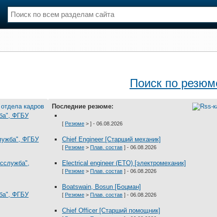
нции
Флот
и и семинары
Галерея флота
Поиск по резюм
и
Форум
Отзывы
Последние резюме:
Все службы
ба", ФГБУ
[
Резюме
> ] - 06.08.2026
служба", ФГБУ
Chief Engineer [Старший механик]
[
Резюме
>
Плав. состав
] - 06.08.2026
асслужба",
Electrical engineer (ETO) [электромеханик]
[
Резюме
>
Плав. состав
] - 06.08.2026
Boatswain, Bosun [Боцман]
ба", ФГБУ
[
Резюме
>
Плав. состав
] - 06.08.2026
Chief Officer [Старший помощник]