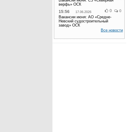
Вакансии июня: СЗ «Северная
верфь» ОСК
0
0
15:56
17.06.2026
Вакансии июня: АО «Средне-
Невский судостроительный
завод» ОСК
Все новости