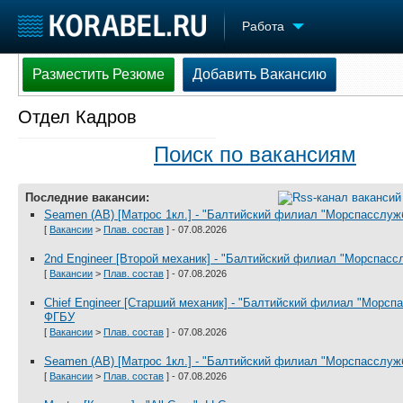
Работа
Разместить Резюме
Добавить Вакансию
Разместить Резюме
Добавить Вакансию
Отдел Кадров
Судостроение
Торговая площадка
Конфере
Пульс
Доска объявлений
Выставк
Поиск по вакансиям
Новости
Продажа флота
Личност
Компании
Оборудование
Словарь
Последние вакансии:
Репутация
Изделия
Seamen (AB) [Матрос 1кл.] - "Балтийский филиал "Морспасслуж
[
Вакансии
>
Плав. состав
] - 07.08.2026
Работа
Материалы
Крюинг
Услуги
2nd Engineer [Второй механик] - "Балтийский филиал "Морспас
[
Вакансии
>
Плав. состав
] - 07.08.2026
Журнал
Реклама
Chief Engineer [Старший механик] - "Балтийский филиал "Морсп
ФГБУ
[
Вакансии
>
Плав. состав
] - 07.08.2026
Seamen (AB) [Матрос 1кл.] - "Балтийский филиал "Морспасслуж
[
Вакансии
>
Плав. состав
] - 07.08.2026