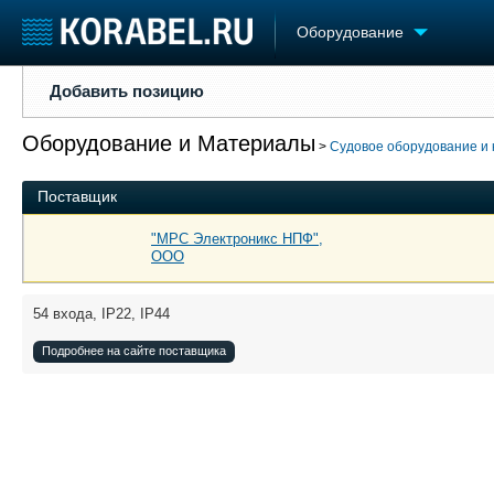
Оборудование
Добавить позицию
Добавить позицию
Судостроение
Торговая площадка
Конфере
Оборудование и Материалы
Пульс
Доска объявлений
Выставк
>
Судовое оборудование и
Новости
Продажа флота
Личност
Поставщик
Компании
Оборудование
Словарь
Репутация
Изделия
"МРС Электроникс НПФ",
Работа
Материалы
ООО
Крюинг
Услуги
Журнал
54 входа, IP22, IP44
Реклама
Подробнее на сайте поставщика