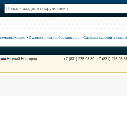
нции
Флот
и и семинары
Галерея флота
 комплектующие
>
Судовое электрооборудование
>
Системы судовой автомат
и
Форум
Отзывы
Все службы
Нижний Новгород
+7 (831) 275-93-80, +7 (831) 275-93-8