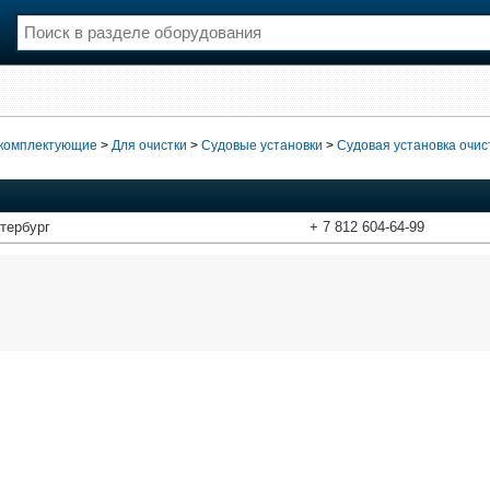
нции
Флот
и и семинары
Галерея флота
 комплектующие
>
Для очистки
>
Судовые установки
>
Судовая установка очис
и
Форум
Отзывы
Все службы
тербург
+ 7 812 604-64-99