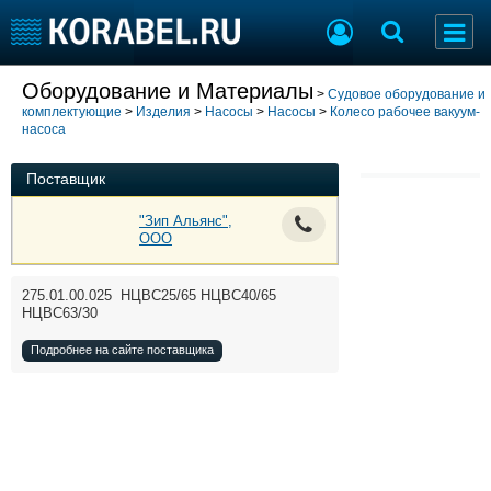
Добавить позицию
Оборудование и Материалы
>
Судовое оборудование и
комплектующие
>
Изделия
>
Насосы
>
Насосы
>
Колесо рабочее вакуум-
Судостроение
Торговая площадка
насоса
Пульс
Доска объявлений
Новости
Продажа флота
Поставщик
Компании
Оборудование
"Зип Альянс",
Репутация
Изделия
ООО
Работа
Материалы
Крюинг
Услуги
275.01.00.025 НЦВС25/65 НЦВС40/65
Журнал
НЦВС63/30
Реклама
Подробнее на сайте поставщика
Конференции
Флот
Выставки и семинары
Галерея флота
Личности
Форум
Словарь
Отзывы