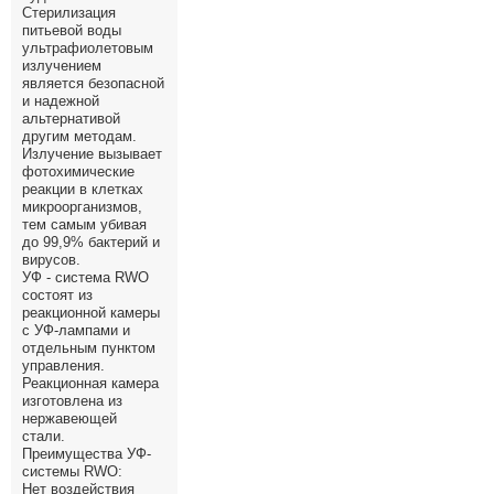
Стерилизация
Все службы
питьевой воды
ультрафиолетовым
излучением
является безопасной
и надежной
альтернативой
другим методам.
Излучение вызывает
фотохимические
реакции в клетках
микроорганизмов,
тем самым убивая
до 99,9% бактерий и
вирусов.
УФ - система RWO
состоят из
реакционной камеры
с УФ-лампами и
отдельным пунктом
управления.
Реакционная камера
изготовлена из
нержавеющей
стали.
Преимущества УФ-
системы RWO:
Нет воздействия