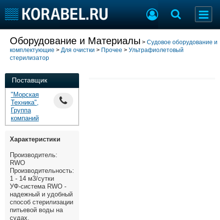
Добавить позицию
Оборудование и Материалы
>
Судовое оборудование и
комплектующие
>
Для очистки
>
Прочее
>
Ультрафиолетовый
Судостроение
Торговая площадка
стерилизатор
Пульс
Доска объявлений
Новости
Продажа флота
Поставщик
Компании
Оборудование
"Морская
Репутация
Изделия
Техника",
Группа
Работа
Материалы
компаний
Крюинг
Услуги
Журнал
Характеристики
Реклама
Производитель:
RWO
Производительность:
1 - 14 м3/сутки
Конференции
Флот
УФ-система RWO -
Выставки и семинары
Галерея флота
надежный и удобный
способ стерилизации
Личности
Форум
питьевой воды на
Словарь
Отзывы
судах.