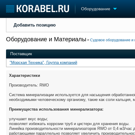
Оборудование
Добавить позицию
Добавить позицию
Судостроение
Торговая площадка
Конфере
Оборудование и Материалы
Пульс
Доска объявлений
Выставк
>
Судовое оборудование и
Новости
Продажа флота
Личност
Поставщик
Компании
Оборудование
Словарь
Репутация
Изделия
"Морская Техника", Группа компаний
Работа
Материалы
Характеристики
Крюинг
Услуги
Журнал
Производитель: RWO
Реклама
Система минерализации используется для насыщения обработанно
необходимыми человеческому организму, такие как соли кальция, м
Преимущества использования минерализатора:
улучшает вкус воды;
позволяет избежать коррозии труб и цистерн для хранения воды.
Линейка производительности минерализаторов RWO от 0,4 м3/час 
работающими параллельно позволяет увеличить производительнос