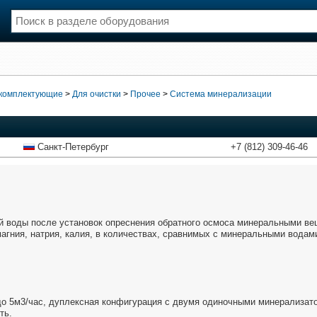
нции
Флот
и и семинары
Галерея флота
 комплектующие
>
Для очистки
>
Прочее
>
Система минерализации
и
Форум
Отзывы
Все службы
Санкт-Петербург
+7 (812) 309-46-46
й воды после установок опреснения обратного осмоса минеральными ве
агния, натрия, калия, в количествах, сравнимых с минеральными водам
до 5м3/час, дуплексная конфигурация с двумя одиночными минерализат
ть.