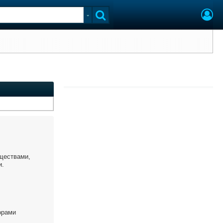
ществами,
и.
орами