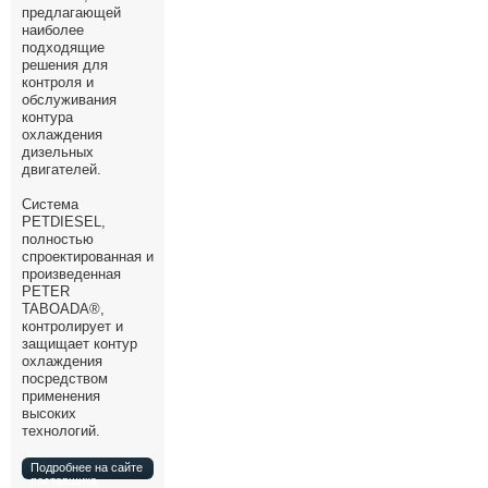
предлагающей
Все службы
наиболее
подходящие
решения для
контроля и
обслуживания
контура
охлаждения
дизельных
двигателей.
Система
PETDIESEL,
полностью
спроектированная и
произведенная
PETER
TABOADA®,
контролирует и
защищает контур
охлаждения
посредством
применения
высоких
технологий.
Подробнее на сайте
поставщика