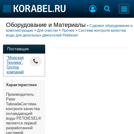
Добавить позицию
Оборудование и Материалы
>
Судовое оборудование и
комплектующие
>
Для очистки
>
Прочее
>
Система контроля качества
Судостроение
Торговая площадка
воды для дизельных двигателей Petdiesel
Пульс
Доска объявлений
Новости
Продажа флота
Поставщик
Компании
Оборудование
"Морская
Репутация
Изделия
Техника",
Группа
Работа
Материалы
компаний
Крюинг
Услуги
Журнал
Характеристики
Реклама
Производитель:
Peter
TaboadaСистема
контроля качества
Конференции
Флот
охлаждающей
Выставки и семинары
Галерея флота
воды PETDIESEL®
является первой
Личности
Форум
разработанной
Словарь
Отзывы
системой,