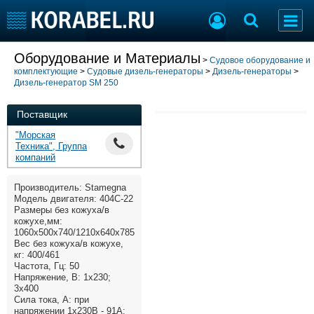
Добавить позицию
Оборудование и Материалы
>
Судовое оборудование и
комплектующие
>
Судовые дизель-генераторы
>
Дизель-генераторы
>
Судостроение
Торговая площадка
Дизель-генератор SM 250
Пульс
Доска объявлений
Новости
Продажа флота
Поставщик
Компании
Оборудование
"Морская
Репутация
Изделия
Техника", Группа
компаний
Работа
Материалы
Крюинг
Услуги
Производитель: Stamegna
Журнал
Модель двигателя: 404C-22
Размеры без кожуха/в
Реклама
кожухе,мм:
1060х500х740/1210х640х785
Вес без кожуха/в кожухе,
кг: 400/461
Конференции
Флот
Частота, Гц: 50
Выставки и семинары
Галерея флота
Напряжение, В: 1х230;
3х400
Личности
Форум
Сила тока, А: при
Словарь
Отзывы
напряжении 1х230В - 91А;