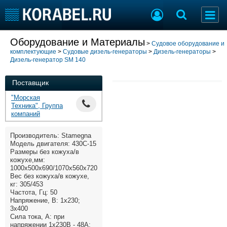
Добавить позицию
Оборудование и Материалы
>
Судовое оборудование и
комплектующие
>
Судовые дизель-генераторы
>
Дизель-генераторы
>
Судостроение
Торговая площадка
Дизель-генератор SM 140
Пульс
Доска объявлений
Новости
Продажа флота
Поставщик
Компании
Оборудование
"Морская
Репутация
Изделия
Техника", Группа
компаний
Работа
Материалы
Крюинг
Услуги
Производитель: Stamegna
Журнал
Модель двигателя: 430C-15
Размеры без кожуха/в
Реклама
кожухе,мм:
1000х500х690/1070х560х720
Вес без кожуха/в кожухе,
кг: 305/453
Конференции
Флот
Частота, Гц: 50
Выставки и семинары
Галерея флота
Напряжение, В: 1х230;
3х400
Личности
Форум
Сила тока, А: при
Словарь
Отзывы
напряжении 1х230В - 48А;