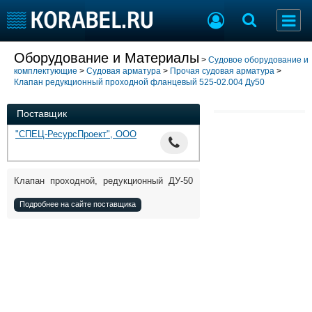
Добавить позицию
Оборудование и Материалы
>
Судовое оборудование и
комплектующие
>
Судовая арматура
>
Прочая судовая арматура
>
Судостроение
Торговая площадка
Клапан редукционный проходной фланцевый 525-02.004 Ду50
Пульс
Доска объявлений
Новости
Продажа флота
Поставщик
Компании
Оборудование
"СПЕЦ-РесурсПроект", ООО
Репутация
Изделия
Работа
Материалы
Крюинг
Услуги
Клапан проходной, редукционный ДУ-50
Журнал
Подробнее на сайте поставщика
Реклама
Конференции
Флот
Выставки и семинары
Галерея флота
Личности
Форум
Словарь
Отзывы