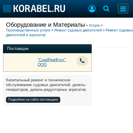
Добавить позицию
Оборудование и Материалы
>
Услуги
>
Производственные услуги
>
Ремонт судовых двигателей
>
Ремонт судовых
Судостроение
Торговая площадка
двигателей и агрегатов
Пульс
Доска объявлений
Новости
Продажа флота
Поставщик
Компании
Оборудование
"СнабРемФлот",
Репутация
Изделия
ООО
Работа
Материалы
Крюинг
Услуги
Капитальный ремонт и техническое
Журнал
обслуживание судовых двигателей, дизель-
генераторов, дизель-редукторных агрегатов.
Реклама
Подробнее на сайте поставщика
Конференции
Флот
Выставки и семинары
Галерея флота
Личности
Форум
Словарь
Отзывы