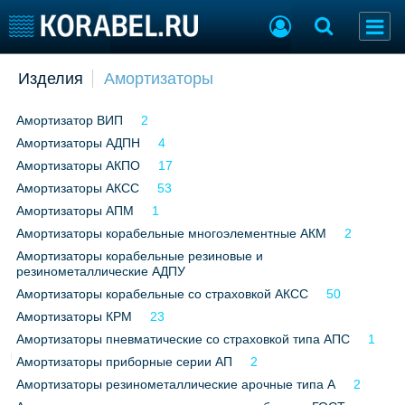
Добавить позицию
Изделия
Амортизаторы
Судостроение
Торговая площадка
Амортизатор ВИП
2
Пульс
Доска объявлений
Амортизаторы АДПН
Новости
4
Продажа флота
Компании
Оборудование
Амортизаторы АКПО
17
Репутация
Изделия
Амортизаторы АКСС
53
Работа
Материалы
Амортизаторы АПМ
1
Крюинг
Услуги
Амортизаторы корабельные многоэлементные АКМ
2
Журнал
Амортизаторы корабельные резиновые и
резинометаллические АДПУ
Реклама
Амортизаторы корабельные со страховкой АКСС
50
Амортизаторы КРМ
23
Конференции
Флот
Амортизаторы пневматические со страховкой типа АПС
1
Выставки и семинары
Галерея флота
Амортизаторы приборные серии АП
2
Личности
Форум
Амортизаторы резинометаллические арочные типа А
2
Словарь
Отзывы