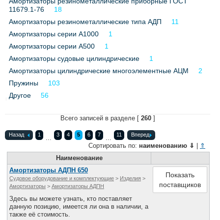
Амортизаторы резинометаллические приборные ГОСТ
Все службы
11679.1-76
18
Амортизаторы резинометаллические типа АДП
11
Амортизаторы серии А1000
1
Амортизаторы серии А500
1
Амортизаторы судовые цилиндрические
1
Амортизаторы цилиндрические многоэлементные АЦМ
2
Пружины
103
Другое
56
Всего записей в разделе [
260
]
Назад
1
3
4
5
6
7
11
Вперед
...
...
Сортировать по:
наименованию
⇓
|
⇑
Наименование
Амортизаторы АДПН 650
Показать
Судовое оборудование и комплектующие
>
Изделия
>
поставщиков
Амортизаторы
>
Амортизаторы АДПН
Здесь вы можете узнать, кто поставляет
данную позицию, имеется ли она в наличии, а
также её стоимость.