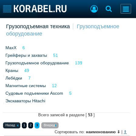
Добавить позицию
Грузоподъемная техника
Грузоподъемное
оборудование
Судостроение
Торговая площадка
Пульс
Доска объявлений
MaxX
6
Новости
Продажа флота
Грейферы и захваты
Компании
51
Оборудование
Репутация
Изделия
Грузоподъемное оборудование
139
Работа
Материалы
Краны
49
Крюинг
Услуги
Лебёдки
7
Журнал
Магнитные системы
12
Реклама
Судовые подъемники Ascom
5
Экскаваторы Hitachi
Конференции
Флот
Всего записей в разделе [
53
]
Выставки и семинары
Галерея флота
Личности
Форум
Назад
1
2
3
Вперед
Сортировать по:
наименованию
⇓
|
⇑
Словарь
Отзывы