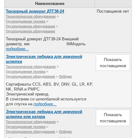
Наименование
Все службы
Тензорный домкрат ДТГ38-24
Поставщиков нет
Технологическое оборудование
>
Грузоподъемная техника
>
Грузоподъемное оборудование
>
Грузоподъемное оборудование
Тензорный домкрат ДТГ38-24 Внешний
диаметр, мм 84Модель
подробнее...
Электрическая лебедка для дежурной
Показать
шлюпки
поставщиков
Технологическое оборудование
>
Грузоподъемная техника
>
Грузоподъемное оборудование
>
Лебёдки
Сертификаты CCS, ABS, BV, DNV, GL, LR, KP,
NK, RINA и РМРС.
Электрический привод.
В сочетании со шлюпбалкой используется
для спуска на
подробнее...
Электрическая лебедка для дежурной
Показать
шлюпки или катера
поставщиков
Технологическое оборудование
>
Грузоподъемная техника
>
Грузоподъемное оборудование
>
Лебёдки