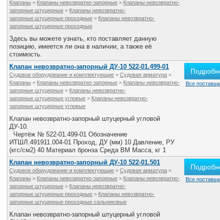
Клапаны
>
Клапаны невозвратно-запорные
>
Клапаны невозвратно-
запорные штуцерные
>
Клапаны невозвратно-
запорные штуцерные проходные
>
Клапаны невозвратно-
запорные штуцерные проходные
Здесь вы можете узнать, кто поставляет данную
позицию, имеется ли она в наличии, а также её
стоимость.
Клапан невозвратно-запорный ДУ-10 522-01.499-01
Подробн
Судовое оборудование и комплектующие
>
Судовая арматура
>
Клапаны
>
Клапаны невозвратно-запорные
>
Клапаны невозвратно-
Все поставщи
запорные штуцерные
>
Клапаны невозвратно-
запорные штуцерные угловые
>
Клапаны невозвратно-
запорные штуцерные угловые
Клапан невозвратно-запорный штуцерный угловой
ДУ-10.
Чертёж № 522-01.499-01 Обозначение
ИТШЛ.491911.004-01 Проход, ДУ (мм) 10 Давление, РУ
(кгс/см2) 40 Материал бронза Среда ВМ Масса, кг 1
Клапан невозвратно-запорный ДУ-10 522-01.501
Подробн
Судовое оборудование и комплектующие
>
Судовая арматура
>
Клапаны
>
Клапаны невозвратно-запорные
>
Клапаны невозвратно-
Все поставщи
запорные штуцерные
>
Клапаны невозвратно-
запорные штуцерные проходные
>
Клапаны невозвратно-
запорные штуцерные проходные сальниковые
Клапан невозвратно-запорный штуцерный угловой