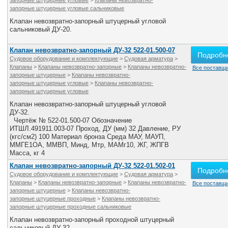
запорные штуцерные угловые
>
Клапаны невозвратно-
запорные штуцерные угловые сальниковые
Клапан невозвратно-запорный штуцерный угловой
сальниковый ДУ-20.
Клапан невозвратно-запорный ДУ-32 522-01.500-07
Подробн
Судовое оборудование и комплектующие
>
Судовая арматура
>
Клапаны
>
Клапаны невозвратно-запорные
>
Клапаны невозвратно-
Все поставщи
запорные штуцерные
>
Клапаны невозвратно-
запорные штуцерные угловые
>
Клапаны невозвратно-
запорные штуцерные угловые
Клапан невозвратно-запорный штуцерный угловой
ДУ-32.
Чертёж № 522-01.500-07 Обозначение
ИТШЛ.491911.003-07 Проход, ДУ (мм) 32 Давление, РУ
(кгс/см2) 100 Материал бронза Среда МАУ, МАУП,
ММГЕ­1ОА, ММВП, Минд, Мтр, МАМг­10, ЖГ, ЖПГВ
Масса, кг 4
Клапан невозвратно-запорный ДУ-32 522-01.502-01
Подробн
Судовое оборудование и комплектующие
>
Судовая арматура
>
Клапаны
>
Клапаны невозвратно-запорные
>
Клапаны невозвратно-
Все поставщи
запорные штуцерные
>
Клапаны невозвратно-
запорные штуцерные проходные
>
Клапаны невозвратно-
запорные штуцерные проходные сальниковые
Клапан невозвратно-запорный проходной штуцерный
сальниковый ДУ-32.