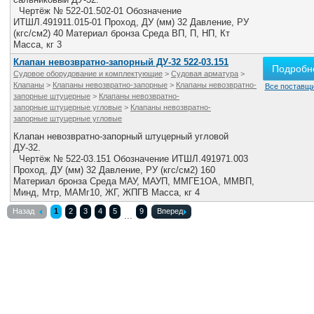
Чертёж № 522-01.502-01 Обозначение
ИТШЛ.491911.015­-01 Проход, ДУ (мм) 32 Давление, РУ
(кгс/см2) 40 Материал бронза Среда ВП, П, НП, Кт
Масса, кг 3
Клапан невозвратно-запорный ДУ-32 522-03.151
Подробн
Судовое оборудование и комплектующие
>
Судовая арматура
>
Клапаны
>
Клапаны невозвратно-запорные
>
Клапаны невозвратно-
Все поставщи
запорные штуцерные
>
Клапаны невозвратно-
запорные штуцерные угловые
>
Клапаны невозвратно-
запорные штуцерные угловые
Клапан невозвратно-запорный штуцерный угловой
ДУ-32.
Чертёж № 522-03.151 Обозначение ИТШЛ.491971.003
Проход, ДУ (мм) 32 Давление, РУ (кгс/см2) 160
Материал бронза Среда МАУ, МАУП, ММГЕ­1ОА, ММВП,
Минд, Мтр, МАМг­10, ЖГ, ЖПГВ Масса, кг 4
Назад
1
2
3
4
5
9
Вперед
...