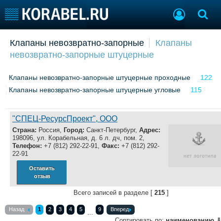
Добавить позицию
Клапаны невозвратно-запорные
Клапаны
невозвратно-запорные штуцерные
Судостроение
Торговая площадка
Пульс
Доска объявлений
Клапаны невозвратно-запорные штуцерные проходные
122
Новости
Продажа флота
Клапаны невозвратно-запорные штуцерные угловые
Компании
Оборудование
115
Репутация
Изделия
Работа
Материалы
"СПЕЦ-РесурсПроект", ООО
Крюинг
Услуги
Страна:
Россия,
Город:
Санкт-Петербург,
Адрес:
Журнал
198096, ул. Корабельная, д. 6 л. дч, пом. 2,
Телефон:
+7 (812) 292-22-91,
Факс:
+7 (812) 292-
Реклама
22-91
Оставить
отзыв
Конференции
Флот
Выставки и семинары
Галерея флота
Всего записей в разделе [
215
]
Личности
Форум
Назад
1
2
3
4
5
9
Вперед
...
Словарь
Отзывы
Сортировать по:
наименованию