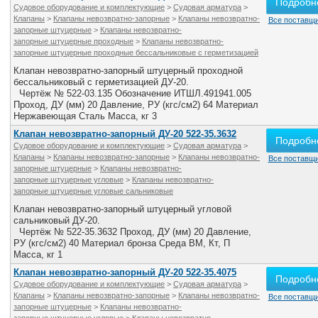
Подробн
Судовое оборудование и комплектующие
>
Судовая арматура
>
Клапаны
>
Клапаны невозвратно-запорные
>
Клапаны невозвратно-
Все поставщи
запорные штуцерные
>
Клапаны невозвратно-
запорные штуцерные проходные
>
Клапаны невозвратно-
запорные штуцерные проходные бессальниковые с герметизацией
Клапан невозвратно-запорный штуцерный проходной
бессальниковый с герметизацией ДУ-20.
Чертёж № 522-03.135 Обозначение ИТШЛ.491941.005
Проход, ДУ (мм) 20 Давление, РУ (кгс/см2) 64 Материал
Нержавеющая Сталь Масса, кг 3
Клапан невозвратно-запорный ДУ-20 522-35.3632
Подробн
Судовое оборудование и комплектующие
>
Судовая арматура
>
Клапаны
>
Клапаны невозвратно-запорные
>
Клапаны невозвратно-
Все поставщи
запорные штуцерные
>
Клапаны невозвратно-
запорные штуцерные угловые
>
Клапаны невозвратно-
запорные штуцерные угловые сальниковые
Клапан невозвратно-запорный штуцерный угловой
сальниковый ДУ-20.
Чертёж № 522-35.3632 Проход, ДУ (мм) 20 Давление,
РУ (кгс/см2) 40 Материал бронза Среда ВМ, Кт, П
Масса, кг 1
Клапан невозвратно-запорный ДУ-20 522-35.4075
Подробн
Судовое оборудование и комплектующие
>
Судовая арматура
>
Клапаны
>
Клапаны невозвратно-запорные
>
Клапаны невозвратно-
Все поставщи
запорные штуцерные
>
Клапаны невозвратно-