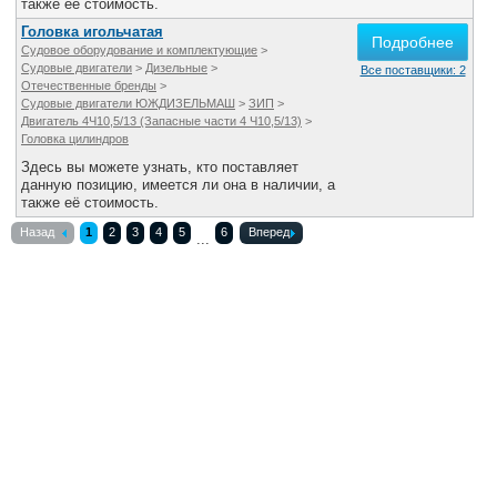
также её стоимость.
Головка игольчатая
Подробнее
Судовое оборудование и комплектующие
>
Судовые двигатели
>
Дизельные
>
Все поставщики: 2
Отечественные бренды
>
Судовые двигатели ЮЖДИЗЕЛЬМАШ
>
ЗИП
>
Двигатель 4Ч10,5/13 (Запасные части 4 Ч10,5/13)
>
Головка цилиндров
Здесь вы можете узнать, кто поставляет
данную позицию, имеется ли она в наличии, а
также её стоимость.
Назад
1
2
3
4
5
6
Вперед
...