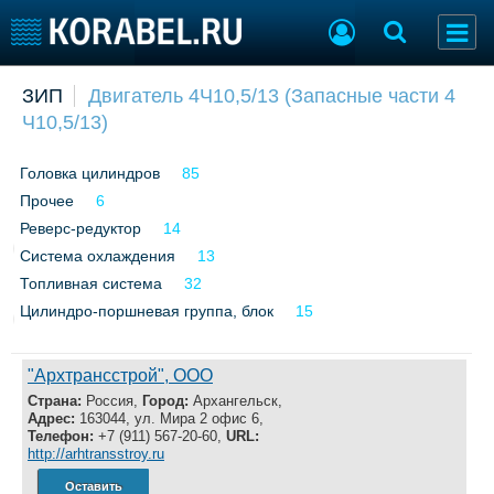
Добавить позицию
ЗИП
Двигатель 4Ч10,5/13 (Запасные части 4
Ч10,5/13)
Судостроение
Торговая площадка
Пульс
Доска объявлений
Головка цилиндров
85
Новости
Продажа флота
Прочее
Компании
6
Оборудование
Репутация
Изделия
Реверс-редуктор
14
Работа
Материалы
Система охлаждения
13
Крюинг
Услуги
Топливная система
32
Журнал
Цилиндро-поршневая группа, блок
15
Реклама
"Архтрансстрой", ООО
Страна:
Конференции
Россия,
Город:
Архангельск,
Флот
Адрес:
163044, ул. Мира 2 офис 6,
Выставки и семинары
Галерея флота
Телефон:
+7 (911) 567-20-60,
URL:
http://arhtransstroy.ru
Личности
Форум
Словарь
Отзывы
Оставить