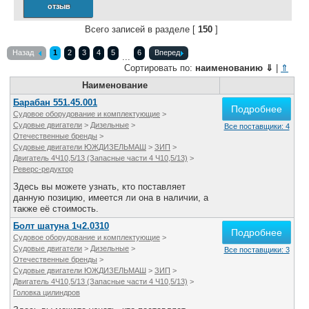
отзыв
Все службы
Всего записей в разделе [
150
]
Назад
1
2
3
4
5
6
Вперед
...
Сортировать по:
наименованию
⇓
|
⇑
Наименование
Барабан 551.45.001
Подробнее
Судовое оборудование и комплектующие
>
Судовые двигатели
>
Дизельные
>
Все поставщики: 4
Отечественные бренды
>
Судовые двигатели ЮЖДИЗЕЛЬМАШ
>
ЗИП
>
Двигатель 4Ч10,5/13 (Запасные части 4 Ч10,5/13)
>
Реверс-редуктор
Здесь вы можете узнать, кто поставляет
данную позицию, имеется ли она в наличии, а
также её стоимость.
Болт шатуна 1ч2.0310
Подробнее
Судовое оборудование и комплектующие
>
Судовые двигатели
>
Дизельные
>
Все поставщики: 3
Отечественные бренды
>
Судовые двигатели ЮЖДИЗЕЛЬМАШ
>
ЗИП
>
Двигатель 4Ч10,5/13 (Запасные части 4 Ч10,5/13)
>
Головка цилиндров