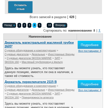
Оставить
отзыв
Всего записей в разделе [
428
]
Назад
1
2
3
4
5
18
Вперед
...
Сортировать по:
наименованию
⇓
|
⇑
Наименование
Держатель магистральной масляной трубки
Подробнее
2605*
Судовое оборудование и комплектующие
>
Все поставщики: 4
Судовые двигатели
>
Дизельные
>
Иностранные бренды
>
Судовые двигатели SKODA MARINE
>
ЗИП
>
SKODA 160
>
Масляный трубопровод и фильтр
Здесь вы можете узнать, кто поставляет
данную позицию, имеется ли она в наличии, а
также её стоимость.
Держатель переключателя 2115 В
Подробнее
Судовое оборудование и комплектующие
>
Судовые двигатели
>
Дизельные
>
Иностранные бренды
Все поставщики: 4
>
Судовые двигатели SKODA MARINE
>
ЗИП
>
SKODA 160
>
Принадлежности агрегата
Здесь вы можете узнать, кто поставляет
данную позицию, имеется ли она в наличии, а