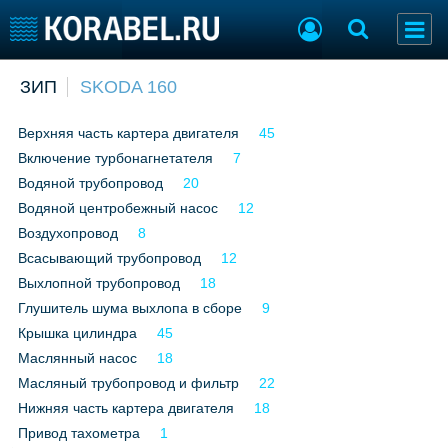
Добавить позицию
ЗИП
SKODA 160
Судостроение
Торговая площадка
Верхняя часть картера двигателя
45
Пульс
Доска объявлений
Включение турбонагнетателя
Новости
Продажа флота
7
Компании
Оборудование
Водяной трубопровод
20
Репутация
Изделия
Водяной центробежный насос
12
Работа
Материалы
Воздухопровод
8
Крюинг
Услуги
Всасывающий трубопровод
12
Журнал
Выхлопной трубопровод
18
Реклама
Глушитель шума выхлопа в сборе
9
Крышка цилиндра
45
Маслянный насос
18
Конференции
Флот
Масляный трубопровод и фильтр
22
Выставки и семинары
Галерея флота
Нижняя часть картера двигателя
18
Личности
Форум
Привод тахометра
1
Словарь
Отзывы