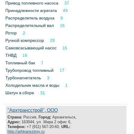
Привод топливного насоса
37
Все службы
Принадлежности агрегата
49
Распределитель воздуха
8
Распределительный вал
16
Ротор
2
Ручной компрессор
29
Самовсасывающий насос
15
ТНВД
16
Топливный бак
7
Трубопровод топливный
17
Турбонагнетатель
3
Холодильник масла и воды
1
Шатун в сборе
31
"Архтрансстрой", ООО
Страна:
Россия,
Город:
Архангельск,
Адрес:
163044, ул. Мира 2 офис 6,
Телефон:
+7 (911) 567-20-60,
URL:
http://arhtransstroy.ru