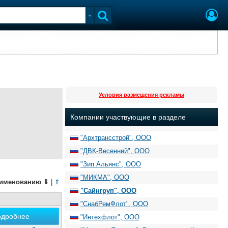
Условия размещения рекламы
Компании участвующие в разделе
"Архтрансстрой", ООО
"ДВК-Весенний", ООО
"Зип Альянс", ООО
"МИКМА", ООО
именованию
⇓
|
⇑
"Сайнгруп", ООО
"СнабРемФлот", ООО
одробнее
"Интехфлот", ООО