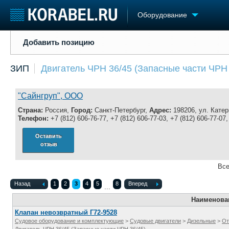
Оборудование
Добавить позицию
Добавить позицию
Судостроение
Торговая площадка
Конфере
ЗИП
Двигатель ЧРН 36/45 (Запасные части ЧРН 
Пульс
Доска объявлений
Выставк
Новости
Продажа флота
Личност
Компании
Оборудование
Словарь
"Сайнгруп", ООО
Репутация
Изделия
Страна:
Россия,
Город:
Санкт-Петербург,
Адрес:
198206, ул. Катерн
Работа
Материалы
Телефон:
+7 (812) 606-76-77, +7 (812) 606-77-03, +7 (812) 606-77-07
Крюинг
Услуги
Оставить
Журнал
отзыв
Реклама
Все
Назад
1
2
3
4
5
8
Вперед
...
Наименова
Клапан невозвратный Г72-9528
Судовое оборудование и комплектующие
>
Судовые двигатели
>
Дизельные
>
От