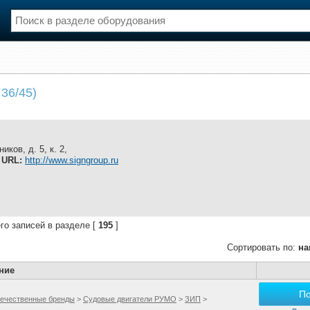
нции
Флот
36/45)
и и семинары
Галерея флота
и
Форум
Отзывы
Все службы
иков, д. 5, к. 2,
,
URL:
http://www.signgroup.ru
го записей в разделе [
195
]
Сортировать по:
на
ние
П
ечественные бренды
>
Судовые двигатели РУМО
>
ЗИП
>