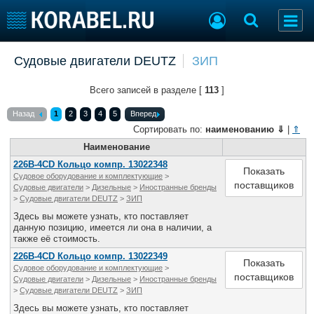
Добавить позицию
Судовые двигатели DEUTZ
ЗИП
Судостроение
Торговая площадка
Всего записей в разделе [
113
]
Пульс
Доска объявлений
Новости
Продажа флота
Назад
1
2
3
4
5
Вперед
Компании
Оборудование
Сортировать по:
наименованию
⇓
|
⇑
Репутация
Изделия
Наименование
Работа
Материалы
226В-4CD Кольцо компр. 13022348
Показать
Судовое оборудование и комплектующие
>
Крюинг
Услуги
поставщиков
Судовые двигатели
>
Дизельные
>
Иностранные бренды
Журнал
>
Судовые двигатели DEUTZ
>
ЗИП
Реклама
Здесь вы можете узнать, кто поставляет
данную позицию, имеется ли она в наличии, а
также её стоимость.
Конференции
Флот
226В-4CD Кольцо компр. 13022349
Показать
Судовое оборудование и комплектующие
>
Выставки и семинары
Галерея флота
поставщиков
Судовые двигатели
>
Дизельные
>
Иностранные бренды
Личности
Форум
>
Судовые двигатели DEUTZ
>
ЗИП
Словарь
Отзывы
Здесь вы можете узнать, кто поставляет