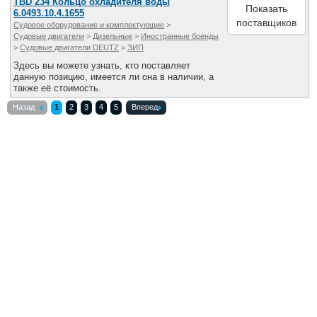
TBD 234 Кольцо охладителя воды
Показать
6.0493.10.4.1655
поставщиков
Судовое оборудование и комплектующие
>
Судовые двигатели
>
Дизельные
>
Иностранные бренды
>
Судовые двигатели DEUTZ
>
ЗИП
Здесь вы можете узнать, кто поставляет
данную позицию, имеется ли она в наличии, а
также её стоимость.
Назад
1
2
3
4
5
Вперед