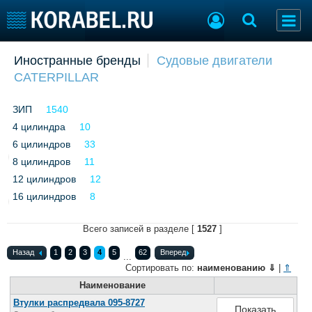
Добавить позицию
Иностранные бренды
Судовые двигатели
CATERPILLAR
Судостроение
Торговая площадка
Пульс
Доска объявлений
ЗИП
1540
Новости
Продажа флота
4 цилиндра
Компании
10
Оборудование
Репутация
Изделия
6 цилиндров
33
Работа
Материалы
8 цилиндров
11
Крюинг
Услуги
12 цилиндров
12
Журнал
16 цилиндров
8
Реклама
Всего записей в разделе [
1527
]
Назад
Конференции
1
2
3
4
5
62
Вперед
Флот
...
Сортировать по:
наименованию
⇓
|
⇑
Выставки и семинары
Галерея флота
Наименование
Личности
Форум
Втулки распредвала 095-8727
Словарь
Отзывы
Показать