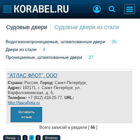
Добавить позицию
Судовые двери
Судовые двери из стали
Судостроение
Торговая площадка
Водогазонепроницаемые, штампованные двери
35
Пульс
Доска объявлений
Двери из стали
Новости
4
Продажа флота
Компании
Оборудование
Проницаемые, штампованные двери
27
Репутация
Изделия
Работа
Материалы
"АТЛАС ФЛОТ", ООО
Крюинг
Услуги
Страна:
Россия,
Город:
Санкт-Петербург,
Журнал
Адрес:
192171, г. Санкт-Петербург, ул.
Варфоломеевская, д. 6,
Реклама
Телефон:
+7 (812) 418-25-77,
URL:
http://bazaflota.ru
Оставить
Конференции
Флот
отзыв
Выставки и семинары
Галерея флота
Всего записей в разделе [
66
]
Личности
Форум
Словарь
Отзывы
Назад
1
2
3
Вперед