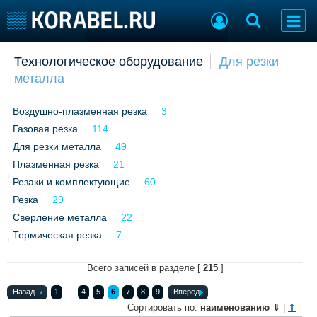
Добавить позицию
Технологическое оборудование
Для резки
металла
Судостроение
Торговая площадка
Пульс
Доска объявлений
Воздушно-плазменная резка
3
Новости
Продажа флота
Газовая резка
Компании
114
Оборудование
Репутация
Изделия
Для резки металла
49
Работа
Материалы
Плазменная резка
21
Крюинг
Услуги
Резаки и комплектующие
60
Журнал
Резка
29
Реклама
Сверление металла
22
Термическая резка
7
Конференции
Флот
Всего записей в разделе [
215
]
Выставки и семинары
Галерея флота
Личности
Форум
Назад
1
4
5
6
7
8
9
Вперед
...
Сортировать по:
наименованию
⇓
|
⇑
Словарь
Отзывы