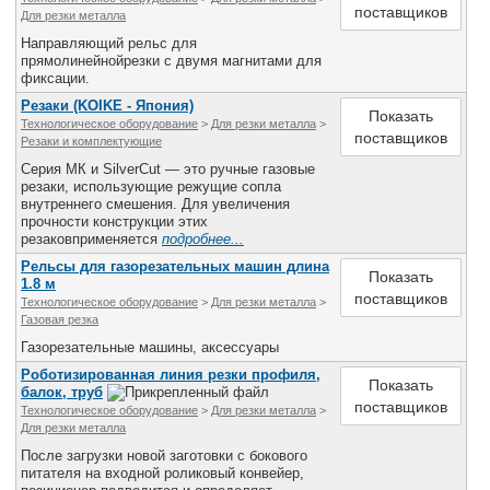
поставщиков
Для резки металла
Направляющий рельс для
прямолинейнойрезки с двумя магнитами для
фиксации.
Резаки (KOIKE - Япония)
Показать
Технологическое оборудование
>
Для резки металла
>
поставщиков
Резаки и комплектующие
Серия МК и SilverCut — это ручные газовые
резаки, использующие режущие сопла
внутреннего смешения. Для увеличения
прочности конструкции этих
резаковприменяется
подробнее...
Рельсы для газорезательных машин длина
Показать
1.8 м
поставщиков
Технологическое оборудование
>
Для резки металла
>
Газовая резка
Газорезательные машины, аксессуары
Роботизированная линия резки профиля,
Показать
балок, труб
поставщиков
Технологическое оборудование
>
Для резки металла
>
Для резки металла
После загрузки новой заготовки с бокового
питателя на входной роликовый конвейер,