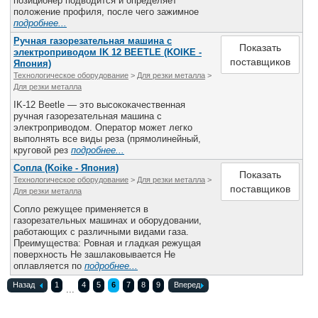
позиционер подводится и определяет
положение профиля, после чего зажимное
подробнее...
Ручная газорезательная машина с
Показать
электроприводом IK 12 BEETLE (KOIKE -
поставщиков
Япония)
Технологическое оборудование
>
Для резки металла
>
Для резки металла
IK-12 Beetle — это высококачественная
ручная газорезательная машина с
электроприводом. Оператор может легко
выполнять все виды реза (прямолинейный,
круговой рез
подробнее...
Сопла (Koike - Япония)
Показать
Технологическое оборудование
>
Для резки металла
>
поставщиков
Для резки металла
Сопло режущее применяется в
газорезательных машинах и оборудовании,
работающих с различными видами газа.
Преимущества: Ровная и гладкая режущая
поверхность Не зашлаковывается Не
оплавляется по
подробнее...
Назад
1
4
5
6
7
8
9
Вперед
...