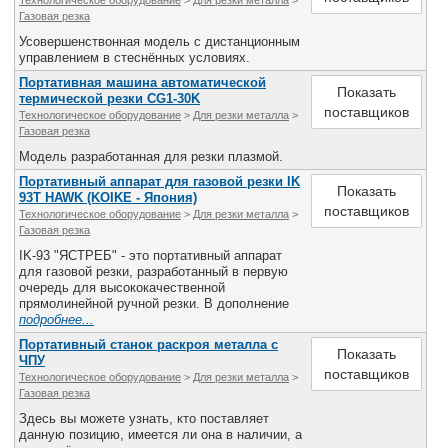
Технологическое оборудование
>
Для резки металла
>
Газовая резка
Усовершенствонная модель с дистанционным
управлением в стеснённых условиях.
Портативная машина автоматической
Показать
термической резки CG1-30K
поставщиков
Технологическое оборудование
>
Для резки металла
>
Газовая резка
Модель разработанная для резки плазмой.
Портативный аппарат для газовой резки IK
Показать
93T HAWK (KOIKE - Япония)
поставщиков
Технологическое оборудование
>
Для резки металла
>
Газовая резка
IK-93 "ЯСТРЕБ" - это портативный аппарат
для газовой резки, разработанный в первую
очередь для высококачественной
прямолинейной ручной резки. В дополнение
подробнее...
Портативный станок раскроя металла с
Показать
ЧПУ
поставщиков
Технологическое оборудование
>
Для резки металла
>
Газовая резка
Здесь вы можете узнать, кто поставляет
данную позицию, имеется ли она в наличии, а