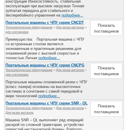
конструкции Износостойкость, стабильная
эксплуатация при высоких нагрузках Точная
зубчатая передача для стабильного и
бесперебойного управления на
подробнее...
Портальные машины с ЧПУ серии CNCDT
Показать
Технологическое оборудование
>
Для резки металла
>
поставщиков
для сортировки
Преимущества: Портальная машина с ЧПУ
со встроенным столом является
экономичным и практичным решением для
плазменной резки с высокой скоростью и
точностью Легкая
подробнее...
Портальные машины с ЧПУ серии CNCРG
Показать
Технологическое оборудование
>
Для резки металла
>
поставщиков
для сортировки
Портальные машины плазменной резки с ЧПУ
(класс лазера) основаны на высокоточных
системах в сочетании с самой передовой в
мире технологией
подробнее...
Портальные машины с ЧПУ серии SNR - QL
Показать
Технологическое оборудование
>
Для резки металла
>
поставщиков
Для резки металла
Машина SNR – QL выполняет ряд операций:
раскрой по сложной траектории, устройство
отверстий нестандартной формы. Работать