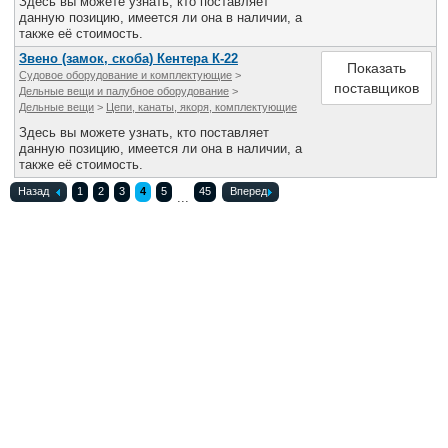
Здесь вы можете узнать, кто поставляет
данную позицию, имеется ли она в наличии, а
также её стоимость.
Звено (замок, скоба) Кентера К-22
Показать
Судовое оборудование и комплектующие
>
поставщиков
Дельные вещи и палубное оборудование
>
Дельные вещи
>
Цепи, канаты, якоря, комплектующие
Здесь вы можете узнать, кто поставляет
данную позицию, имеется ли она в наличии, а
также её стоимость.
Назад
1
2
3
4
5
45
Вперед
...