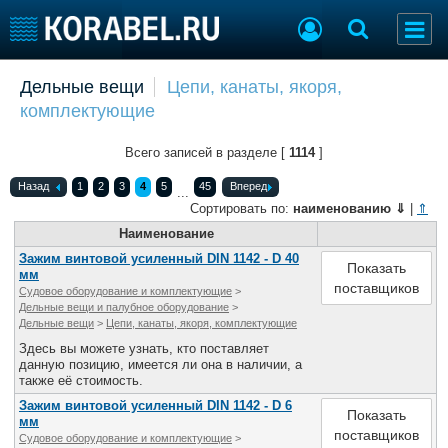
Добавить позицию
Дельные вещи
Цепи, канаты, якоря,
комплектующие
Судостроение
Торговая площадка
Пульс
Доска объявлений
Всего записей в разделе [
1114
]
Новости
Продажа флота
Компании
Оборудование
Назад
1
2
3
4
5
45
Вперед
...
Репутация
Изделия
Сортировать по:
наименованию
⇓
|
⇑
Работа
Материалы
Наименование
Крюинг
Услуги
Зажим винтовой усиленный DIN 1142 - D 40
Показать
мм
Журнал
поставщиков
Судовое оборудование и комплектующие
>
Реклама
Дельные вещи и палубное оборудование
>
Дельные вещи
>
Цепи, канаты, якоря, комплектующие
Здесь вы можете узнать, кто поставляет
Конференции
Флот
данную позицию, имеется ли она в наличии, а
также её стоимость.
Выставки и семинары
Галерея флота
Зажим винтовой усиленный DIN 1142 - D 6
Личности
Форум
Показать
мм
поставщиков
Словарь
Отзывы
Судовое оборудование и комплектующие
>