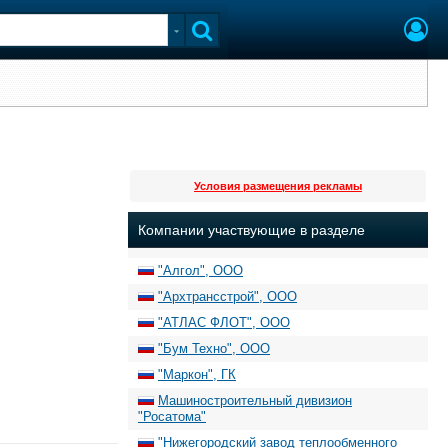
Условия размещения рекламы
Компании участвующие в разделе
"Алгол", ООО
"Архтрансстрой", ООО
"АТЛАС ФЛОТ", ООО
"Бум Техно", ООО
"Маркон", ГК
Машиностроительный дивизион
"Росатома"
"Нижегородский завод теплообменного