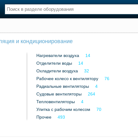
нции
Флот
ляция и кондиционирование
и и семинары
Галерея флота
и
Форум
Нагреватели воздуха
14
Отзывы
Отделители воды
Все службы
14
Охладители воздуха
32
Рабочее колесо к вентилятору
76
Радиальные вентиляторы
4
Судовые вентиляторы
264
Тепловентиляторы
4
Улитка с рабочим колесом
70
Прочее
493