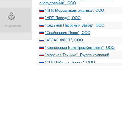
оборудования", ООО
"НПК Морсвязьавтоматика", ООО
"НПП Победа", ООО
"Седьмой Насосный Завод", ООО
"Снабсервис Плюс", ООО
"АТЛАС ФЛОТ", ООО
"Корпорация БалтПромКомплект", ООО
"Морская Техника", Группа компаний
"СПЕЦ-РесурсПроект", ООО