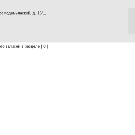
осмодемьянской, д. 13/1,
го записей в разделе [
0
]