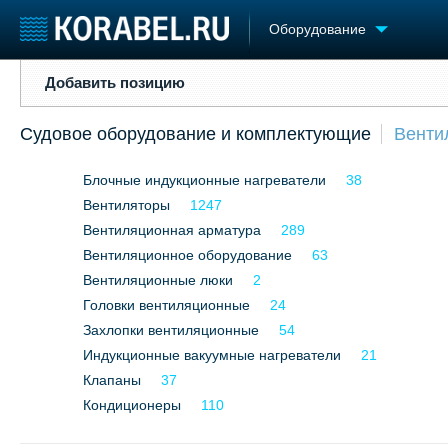
Оборудование
Добавить позицию
Добавить позицию
Судостроение
Торговая площадка
Конфере
Судовое оборудование и комплектующие
Венти
Пульс
Доска объявлений
Выставк
Новости
Продажа флота
Личност
Блочные индукционные нагреватели
38
Компании
Оборудование
Словарь
Репутация
Вентиляторы
Изделия
1247
Работа
Материалы
Вентиляционная арматура
289
Крюинг
Услуги
Вентиляционное оборудование
63
Журнал
Вентиляционные люки
2
Реклама
Головки вентиляционные
24
Захлопки вентиляционные
54
Индукционные вакуумные нагреватели
21
Клапаны
37
Кондиционеры
110