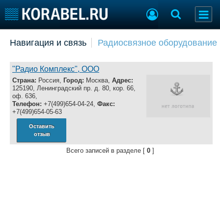
Добавить позицию
Навигация и связь
Радиосвязное оборудование
Судостроение
Торговая площадка
Пульс
Доска объявлений
"Радио Комплекс", ООО
Новости
Продажа флота
Страна:
Россия,
Город:
Москва,
Адрес:
125190, Ленинградский пр. д. 80, кор. 66,
Компании
Оборудование
оф. 636,
Репутация
Изделия
Телефон:
+7(499)654-04-24,
Факс:
+7(499)654-05-63
Работа
Материалы
Крюинг
Услуги
Оставить
отзыв
Журнал
Реклама
Всего записей в разделе [
0
]
Конференции
Флот
Выставки и семинары
Галерея флота
Личности
Форум
Словарь
Отзывы