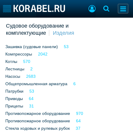
Добавить позицию
Судовое оборудование и
комплектующие
Изделия
Судостроение
Торговая площадка
Пульс
Доска объявлений
Зашивка (судовые панели)
53
Новости
Продажа флота
Компрессоры
Компании
2042
Оборудование
Репутация
Изделия
Котлы
570
Работа
Материалы
Лестницы
2
Крюинг
Услуги
Насосы
2683
Журнал
Общепромышленная арматура
6
Реклама
Патрубки
53
Приводы
64
Прицепы
31
Конференции
Флот
Противопожарное оборудование
970
Выставки и семинары
Галерея флота
Противопожарное оборудование
64
Личности
Форум
Стекла ходовых и рулевых рубок
37
Словарь
Отзывы