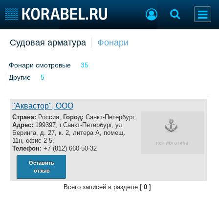
Добавить позицию
Судовая арматура
Фонари
Судостроение
Торговая площадка
Фонари смотровые
35
Пульс
Доска объявлений
Другие
Новости
5
Продажа флота
Компании
Оборудование
Репутация
Изделия
"Аквастор", ООО
Работа
Материалы
Страна:
Россия,
Город:
Санкт-Петербург,
Крюинг
Услуги
Адрес:
199397, г.Санкт-Петербург, ул
Беринга, д. 27, к. 2, литера А, помещ.
Журнал
11н, офис 2-5,
Реклама
Телефон:
+7 (812) 660-50-32
Оставить
отзыв
Конференции
Флот
Всего записей в разделе [
0
]
Выставки и семинары
Галерея флота
Личности
Форум
Словарь
Отзывы